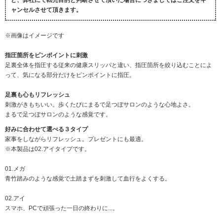
ど、弊社にて転売目的と判断させて頂いた場合につきましてはご注文をキ
ャンセルさせて頂きます。
※画像はイメージです
指圧箇所をピンポイントに刺激
足裏全体を指圧する従来の健康スリッパと違い、指圧箇所を絞り込むことによ
って、気になる部分だけをピンポイントに指圧。
足裏も心もリフレッシュ
刺激がきもちいい。歩くたびにまるで足つぼサロンのような心地よさ。
まるで足つぼサロンのような感覚です。
好みに合わせて選べる３タイプ
家事をしながらリフレッシュ。プレゼントにも最適。
※本製品は02.アイタイプです。
01.メガ
青竹踏みのような感覚で土踏まずを刺激して血行をよくする。
02.アイ
スマホ、PCで頑張った一日の終わりに...。