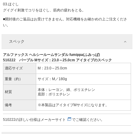
03.ほぐし
グイグイ刺激でコリをほぐし、筋肉の疲れをとる。
■開封後のご返品はお受けできません。対応機種をお確かめの上ご注文くださ
い。
スペック
アルファックス ヘルシールームサンダル fumippa(ふみっぱ)
510222 パープル Mサイズ：23.0～25.0cm アイタイプのスペック
適応サイズ
M：23.0～25.0cm
重量（約）
サイズ：M／180g
本体：レーヨン、綿、ポリエチレン
材質
底部：ポリエチレン
備考
※本製品はアイタイプMサイズになります。
510222の詳しい仕様は
メーカーサイト
でご確認ください。