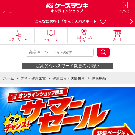
メニュー
ログイン
こんなにお得！「あんしんパスポート」
欲しいもの
カテゴリー
マイページ
カート
リスト
定期的なパスワード変更のお願い
ホーム
>
美容・健康家電
>
健康器具・医療機器
>
健康用品
ホーム
>
美容・健康家電
>
健康器具・医療機器
>
健康器具小物