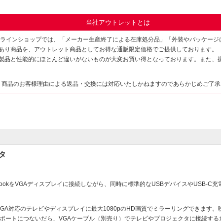
当社アウトレットとは
ンラインショップでは、「メーカー生産終了による在庫処分品」「外装やパッケージ
あり商品を、アウトレット商品としてお得な通販限定価格でご提供しております。
製品と性能的にほとんど違いがないものが大変お買い得となっております。また、
ト商品のお客様理由による返品・交換には対応いたしかねますのであらかじめご了承
タ
したMacBookをVGAディスプレイに接続しながら、同時に標準的なUSBデバイスやUSB-
スプレイを、VGA対応のテレビやディスプレイに最大1080pのHD画質でミラーリングできま
B-Cポートにつないだら、VGAケーブル（別売り）でテレビやプロジェクタに接続す