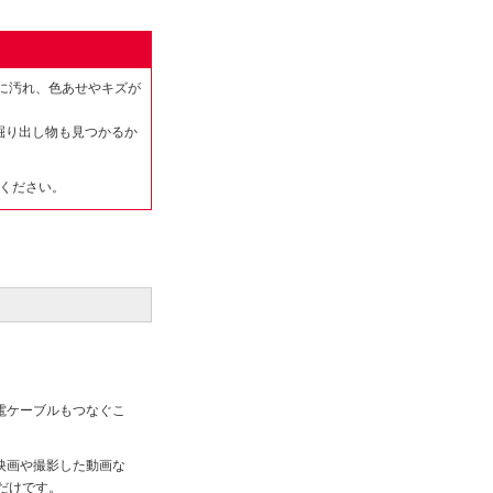
に汚れ、色あせやキズが
掘り出し物も見つかるか
ください。
C充電ケーブルもつなぐこ
す。映画や撮影した動画な
るだけです。