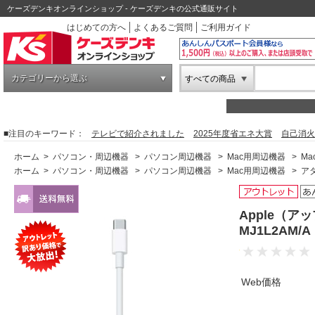
ケーズデンキオンラインショップ - ケーズデンキの公式通販サイト
はじめての方へ
よくあるご質問
ご利用ガイド
カテゴリーから選ぶ
すべての商品
■注目のキーワード：
テレビで紹介されました
2025年度省エネ大賞
自己消火
ホーム
>
パソコン・周辺機器
>
パソコン周辺機器
>
Mac用周辺機器
>
M
ホーム
>
パソコン・周辺機器
>
パソコン周辺機器
>
Mac用周辺機器
>
ア
Apple（
MJ1L2AM
Web価格