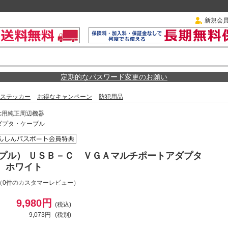
新規会
定期的なパスワード変更のお願い
ステッカー
お得なキャンペーン
防犯用品
ac用純正周辺機器
ダプタ・ケーブル
アップル） ＵＳＢ－Ｃ ＶＧＡマルチポートアダプタ
/A ホワイト
（0件のカスタマーレビュー）
9,980円
(税込)
9,073円
(税別)