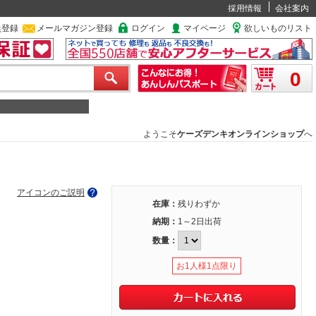
採用情報
会社案内
員登録
メールマガジン登録
ログイン
マイページ
欲しいものリスト
0
ようこそ
ケーズデンキオンラインショップ
へ
アイコンのご説明
在庫：
残りわずか
納期：
1～2日出荷
数量：
お1人様1点限り