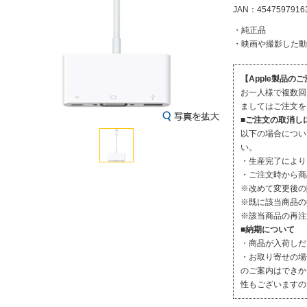
JAN：4547597916
・純正品
・映画や撮影した動
【Apple製品の
お一人様で複数回
ましてはご注文を
■ご注文の取消し
以下の場合につい
い。
・生産完了により
・ご注文時から商
※改めて変更後の
※既に該当商品の
※該当商品の再注
■納期について
・商品が入荷しだ
・お取り寄せの場
のご案内はできか
性もございますの