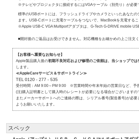
※テレビやプロジェクタに接続するにはVGAケーブル（別売り）が必要
標準のUSBポートには、フラッシュドライブやカメラといったあなたのデバ
ます。USB-Cポートに充電ケーブルをつないで、MacBookを充電する
※Apple USB-C VGA Multiportアダプタは、G-Tech G-DRIVE mobi
■開封後のご返品はお受けできません。対応機種をお確かめの上ご注文
【お客様へ重要なお知らせ】
Apple製品購入後の
初期不良対応および修理のご依頼は、当ショップではなく
します。
≪AppleCareサービス＆サポートライン≫
TEL 0120 - 277 - 535
受付時間：AM 9:00～PM 9:00 ※営業時間や年末年始の営業日など
(注)購入証明書として購入時のレシートが必要になる場合がございます
またメーカーサポートへのご連絡の際は、シリアル番号(製造番号)が必要
ようお願いいたします。
スペック