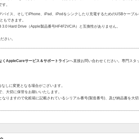
です。
イス、そしてiPhone、iPad、iPodをシンクしたり充電するためのUSBケーブ
こともできます。
le USB 3.0 Hard Drive（Apple製品番号HF4F2VC/A）と互換性がありません。
ください。
AppleCareサービス＆サポートライン
へ直接お問い合わせください。専門スタ
、予告なしに変更となる場合がございます。
ので、大切に保管をお願いいたします。
となりますので化粧箱に記載されているシリアル番号(製造番号)、及び納品書を大