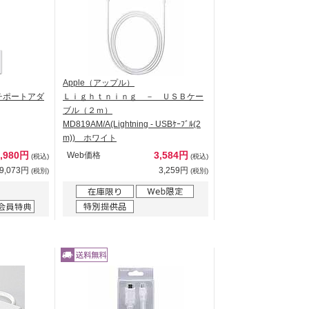
Apple（アップル）
チポートアダ
Ｌｉｇｈｔｎｉｎｇ － ＵＳＢケー
ブル（２ｍ）
MD819AM/A(Lightning - USBｹｰﾌﾞﾙ(2
m)) ホワイト
9,980円
3,584円
Web価格
(税込)
(税込)
9,073円
3,259円
(税別)
(税別)