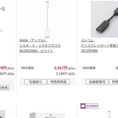
Apple（アップル）
エレコム
ＵＳＢ－Ｃ－ＵＳＢアダプタ
ディスプレイポート変換
MJ1M2AM/A ホワイト
AD-DPHBK
78円
2,417円
Web価格
Web価格
(税込)
(税込)
980円
2,198円
(税別)
(税別)