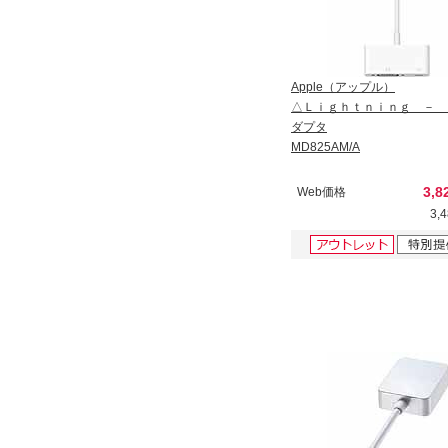
Apple（アップル）
△Ｌｉｇｈｔｎｉｎｇ － 
ダプタ
MD825AM/A
3,8
Web価格
3,