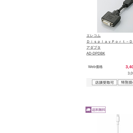
エレコム
ＤｉｓｐｌａｙＰｏｒｔ－Ｄ
アダプタ
AD-DPDBK
3,4
Web価格
3,