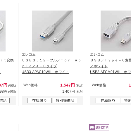
エレコム
エレコム
ｒｔ変換
ＵＳＢ３．１ケーブル／ｆｏｒ Ａｐ
ＵＳＢ／Ｔｙｐｅ－Ｃ変
ｐｌｅ／Ａ－Ｃタイプ
／ホワイト
ト
USB3-APAC10WH ホワイト
USB3-AFCM01WH ホ
87円
1,547円
Web価格
Web価格
(税込)
(税込)
898円
1,407円
(税別)
(税別)