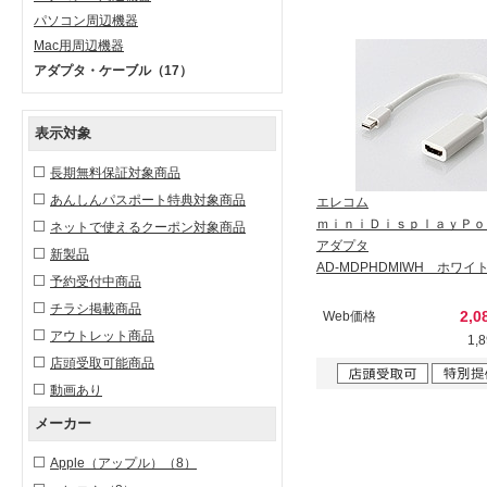
パソコン周辺機器
Mac用周辺機器
アダプタ・ケーブル
（17）
表示対象
長期無料保証対象商品
あんしんパスポート特典対象商品
エレコム
ｍｉｎｉＤｉｓｐｌａｙＰｏ
ネットで使えるクーポン対象商品
アダプタ
新製品
AD-MDPHDMIWH ホワイ
予約受付中商品
チラシ掲載商品
2,0
Web価格
アウトレット商品
1,
店頭受取可能商品
動画あり
メーカー
Apple（アップル）
（8）