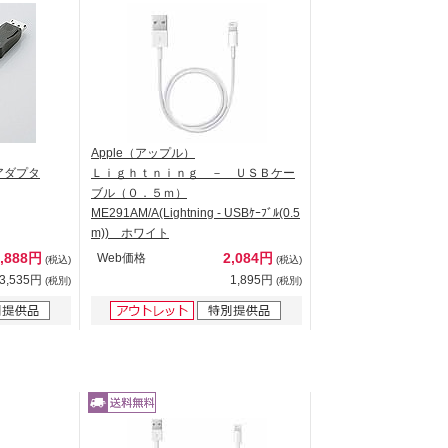
Apple（アップル）
アダプタ
Ｌｉｇｈｔｎｉｎｇ － ＵＳＢケー
ブル（０．５ｍ）
ME291AM/A(Lightning - USBｹｰﾌﾞﾙ(0.5
m)) ホワイト
3,888円
2,084円
Web価格
(税込)
(税込)
3,535円
1,895円
(税別)
(税別)