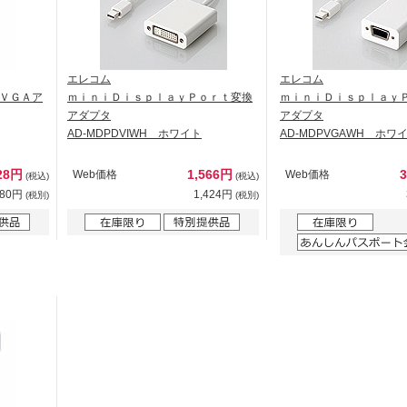
エレコム
エレコム
ＶＧＡア
ｍｉｎｉＤｉｓｐｌａｙＰｏｒｔ変換
ｍｉｎｉＤｉｓｐｌａｙ
アダプタ
アダプタ
AD-MDPDVIWH ホワイト
AD-MDPVGAWH ホワ
28円
1,566円
Web価格
Web価格
(税込)
(税込)
480円
1,424円
(税別)
(税別)