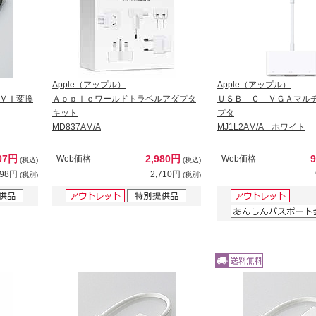
Apple（アップル）
Apple（アップル）
ＶＩ変換
Ａｐｐｌｅワールドトラベルアダプタ
ＵＳＢ－Ｃ ＶＧＡマル
キット
プタ
MD837AM/A
MJ1L2AM/A ホワイト
07円
2,980円
Web価格
Web価格
(税込)
(税込)
098円
2,710円
(税別)
(税別)