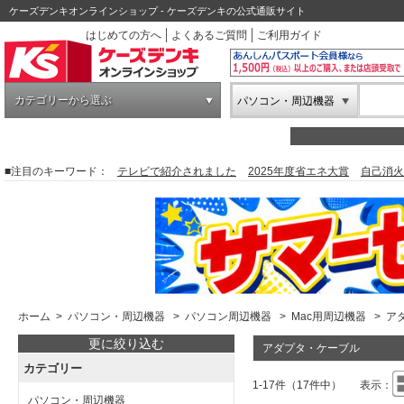
ケーズデンキオンラインショップ - ケーズデンキの公式通販サイト
はじめての方へ
よくあるご質問
ご利用ガイド
カテゴリーから選ぶ
パソコン・周辺機器
■注目のキーワード：
テレビで紹介されました
2025年度省エネ大賞
自己消火
ホーム
>
パソコン・周辺機器
>
パソコン周辺機器
>
Mac用周辺機器
>
ア
更に絞り込む
アダプタ・ケーブル
カテゴリー
1-17件（17件中）
表示：
パソコン・周辺機器