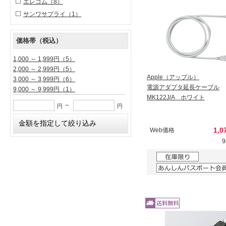
エレコム
（8）
サンワサプライ
（1）
価格帯（税込）
1,000 ～ 1,999円
（5）
2,000 ～ 2,999円
（5）
Apple（アップル）
3,000 ～ 3,999円
（6）
電源アダプタ延長ケーブル
9,000 ～ 9,999円
（1）
MK122J/A ホワイト
～
円
円
1,0
Web価格