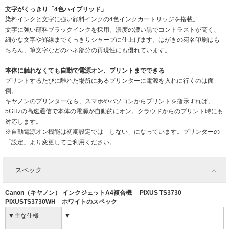
文字がくっきり「4色ハイブリッド」
染料インクと文字に強い顔料インクの4色インクカートリッジを搭載。
文字に強い顔料ブラックインクを採用。濃度の濃い黒でコントラストが高く、
細かな文字や罫線までくっきりシャープに仕上げます。はがきの宛名印刷はも
ちろん、筆文字などのハネ部分の再現性にも優れています。
本体に触れなくても自動で電源オン、プリントまでできる
プリントするたびに離れた場所にあるプリンターに電源を入れに行くのは面
倒。
キヤノンのプリンターなら、スマホやパソコンからプリントを指示すれば、
5GHzの高速通信で本体の電源が自動的にオン。クラウドからのプリント時にも
対応します。
※自動電源オン機能は初期設定では「しない」になっています。プリンターの
「設定」より変更してご利用ください。
スペック
Canon（キヤノン） インクジェットA4複合機 PIXUS TS3730
PIXUSTS3730WH ホワイトのスペック
▼主な仕様
▼