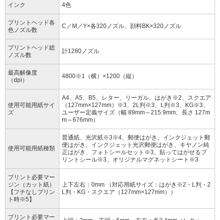
インク
4色
プリントヘッド各
C／M／Y×各320ノズル、顔料BK×320ノズル
色ノズル数
プリントヘッド総
計1280ノズル
ノズル数
最高解像度
4800※1（横）×1200（縦）
（dpi）
A4、A5、B5、レター、リーガル、はがき※2、スクエア
使用可能用紙サイ
（127mm×127mm）※3、2L判※3、L判※3、KG※3、
ズ
ユーザー定義サイズ（幅 89mm～215.9mm、長さ 127m
m～676mm）
普通紙、光沢紙※3※4、郵便はがき、インクジェット郵
便はがき、インクジェット光沢郵便はがき、キヤノン純
使用可能用紙種類
正はがき、フォトシールセット※3、貼ってはがせるプ
リントシール※3、オリジナルマグネットシート※3
プリント必要マー
ジン（カット紙）
上下左右：0mm （対応用紙サイズ：はがき※2・L判・2
【フチなしプリン
L判・KG・スクエア（127mm×127mm））
ト時※5】
プリント必要マー