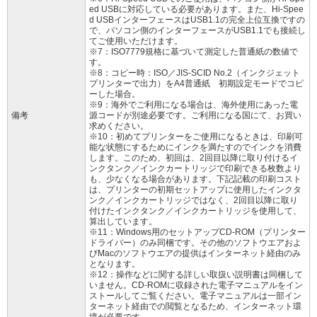
ed USBに対応している必要があります。また、Hi-Spee
d USBインターフェースはUSB1.1の完全上位互換ですの
で、パソコン側のインターフェースがUSB1.1でも接続し
てご使用いただけます。
※7：ISO7779規格に基づいて測定した普通紙の数値で
す。
※8：コピー時：ISO／JIS-SCID No.2（インクジェット
プリンターで出力）をA4普通紙 初期設定モードでコピ
ーした場合。
※9：海外でご利用になる場合は、海外使用にあった電
備考
源コードが別途必要です。ご利用になる国にて、お買い
求めください。
※10：初めてプリンターをご使用になるときは、印刷可
能な状態にするためにインクを満たすのでインクを消費
します。このため、初回は、2回目以降に取り付けるイ
ンクタンク／インクカートリッジで印刷できる枚数より
も、少なくなる場合があります。下記記載の印刷コスト
は、プリンターの初期セットアップに使用したインクタ
ンク／インクカートリッジではなく、2回目以降に取り
付けたインクタンク／インクカートリッジを使用して、
算出しています。
※11：Windows用のセットアップCD-ROM（プリンター
ドライバー）のみ同梱です。その他のソフトウエアおよ
びMacのソフトウエアの提供はインターネット経由のみ
となります。
※12：操作などに関する詳しい取扱い説明書は同梱して
いません。CD-ROMに収録された電子マニュアルをイン
ストールしてご覧ください。電子マニュアルは一部イン
ターネット経由での閲覧となるため、インターネット環