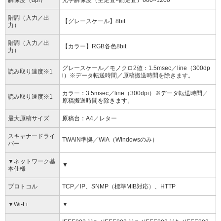
解像度（dpi）
光学解像度（主走査×副走査）600×1200
階調（入力／出
【グレースケール】8bit
力）
階調（入力／出
【カラー】RGB各色8bit
力）
グレースケール／モノクロ2値：1.5msec／line（300dp
読み取り速度※1
i）※データ転送時間／原稿搬送時間を除きます。
カラー：3.5msec／line（300dpi）※データ転送時間／
読み取り速度※1
原稿搬送時間を除きます。
最大原稿サイズ
原稿台：A4／レター
スキャナードライ
TWAIN準拠／WIA（Windowsのみ）
バー
▼ネットワーク基
▼
本仕様
プロトコル
TCP／IP、SNMP（標準MIB対応）、HTTP
▼Wi-Fi
▼