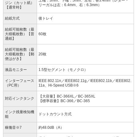
上端：3mm、下端：5mm、左右：各3.4mm（レター・
ジン（カット紙）
リーガルは左：6.4mm、右：6.3mm）
【通常時】
給紙方式
後トレイ
給紙可能枚数（最
大積載枚数）【普
60枚
通紙】
給紙可能枚数（最
大積載枚数）【郵
20枚
便はがき】
液晶モニター
1.5型セグメント（モノクロ）
インターフェース
IEEE 802.11n／IEEE802.11g／IEEE802.11b／IEEE802.
（PC用）
11a、Hi-Speed USB※6
【大容量】BC-366XL／BC-365XL
対応インクタンク
【標準容量】BC-366／BC-365
インク残量検知機
ドットカウント方式
能
稼働音※7
約48.0dB（A）