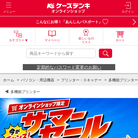
メニュー
ログイン
こんなにお得！「あんしんパスポート」
欲しいもの
カテゴリー
マイページ
カート
リスト
定期的なパスワード変更のお願い
ホーム
>
パソコン・周辺機器
>
プリンター・スキャナー
>
多機能プリンター
多機能プリンター