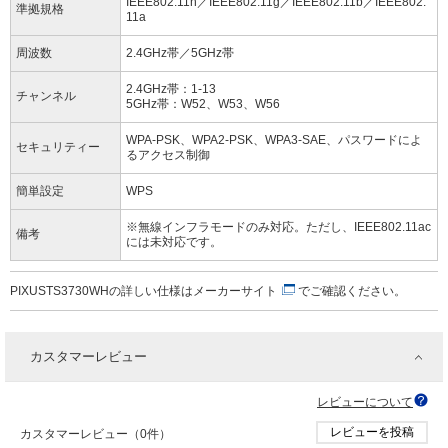
IEEE802.11n／IEEE802.11g／IEEE802.11b／IEEE802.
準拠規格
11a
周波数
2.4GHz帯／5GHz帯
2.4GHz帯：1-13
チャンネル
5GHz帯：W52、W53、W56
WPA-PSK、WPA2-PSK、WPA3-SAE、パスワードによ
セキュリティー
るアクセス制御
簡単設定
WPS
※無線インフラモードのみ対応。ただし、IEEE802.11ac
備考
には未対応です。
PIXUSTS3730WHの詳しい仕様は
メーカーサイト
でご確認ください。
カスタマーレビュー
レビューについて
レビューを投稿
カスタマーレビュー（0件）