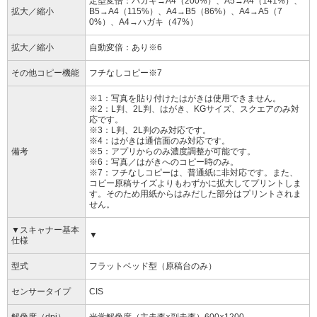
定型変倍：ハガキ→A4（200%）、A5→A4（141%）、
拡大／縮小
B5→A4（115%）、A4→B5（86%）、A4→A5（7
0%）、A4→ハガキ（47%）
拡大／縮小
自動変倍：あり※6
その他コピー機能
フチなしコピー※7
※1：写真を貼り付けたはがきは使用できません。
※2：L判、2L判、はがき、KGサイズ、スクエアのみ対
応です。
※3：L判、2L判のみ対応です。
※4：はがきは通信面のみ対応です。
備考
※5：アプリからのみ濃度調整が可能です。
※6：写真／はがきへのコピー時のみ。
※7：フチなしコピーは、普通紙に非対応です。また、
コピー原稿サイズよりもわずかに拡大してプリントしま
す。そのため用紙からはみだした部分はプリントされま
せん。
▼スキャナー基本
▼
仕様
型式
フラットベッド型（原稿台のみ）
センサータイプ
CIS