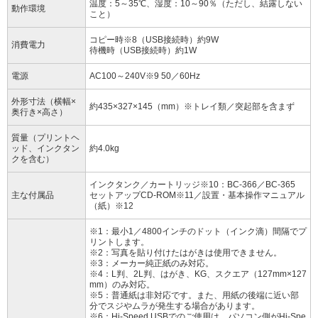
温度：5～35℃、湿度：10～90％（ただし、結露しない
動作環境
こと）
コピー時※8（USB接続時）約9W
消費電力
待機時（USB接続時）約1W
電源
AC100～240V※9 50／60Hz
外形寸法（横幅×
約435×327×145（mm）※トレイ類／突起部を含まず
奥行き×高さ）
質量（プリントヘ
ッド、インクタン
約4.0kg
クを含む）
インクタンク／カートリッジ※10：BC-366／BC-365
主な付属品
セットアップCD-ROM※11／設置・基本操作マニュアル
（紙）※12
※1：最小1／4800インチのドット（インク滴）間隔でプ
リントします。
※2：写真を貼り付けたはがきは使用できません。
※3：メーカー純正紙のみ対応。
※4：L判、2L判、はがき、KG、スクエア（127mm×127
mm）のみ対応。
※5：普通紙は非対応です。また、用紙の後端に近い部
分でスジやムラが発生する場合があります。
※6：Hi-Speed USBでのご使用は、パソコン側がHi-Spe