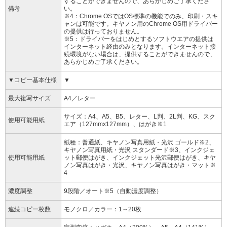
することができませんので、あらかじめご了承くださ
備考
い。
※4：Chrome OSではOS標準の機能でのみ、印刷・スキ
ャンは可能です。キヤノン用のChrome OS用ドライバー
の提供は行っておりません。
※5：ドライバーをはじめとするソフトウエアの提供は
インターネット経由のみとなります。インターネット接
続環境がない場合は、提供することができませんので、
あらかじめご了承ください。
▼コピー基本仕様
▼
最大複写サイズ
A4／レター
サイズ：A4、A5、B5、レター、L判、2L判、KG、スク
使用可能用紙
エア（127mmx127mm）、はがき※1
紙種：普通紙、キヤノン写真用紙・光沢 ゴールド※2、
キヤノン写真用紙・光沢 スタンダード※3、インクジェ
使用可能用紙
ット郵便はがき、インクジェット光沢郵便はがき、キヤ
ノン写真はがき・光沢、キヤノン写真はがき・マット※
4
濃度調整
9段階／オート※5（自動濃度調整）
連続コピー枚数
モノクロ／カラー：1～20枚