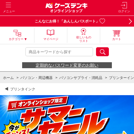
メニュー
ログイン
こんなにお得！「あんしんパスポート」
欲しいもの
カテゴリー
マイページ
カート
リスト
定期的なパスワード変更のお願い
ホーム
>
パソコン・周辺機器
>
パソコンサプライ・消耗品
>
プリンターイン
プリンタインク