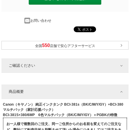
お問い合わせ
全国
店舗で安心アフターサービス
ご確認ください
商品概要
Canon（キヤノン） 純正インクタンク BCI-381s（BK/C/M/Y/GY）+BCI-380
マルチパック（家計応援パック）
BCI-381S+380/6MP 6色マルチパック（BK/C/M/Y/GY）＋PGBKの特徴
お一人様で複数回のご注文、同一ご住所からのお名前を変えてのご注文な
ど、弊社にて転売目的と判断させて頂いた場合につきましてはご注文をキ