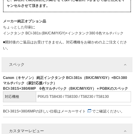
ャンセルさせて頂きます。
メーカー純正オプション品
ちょっとした印刷に
インクタンク BCI-381s (BK/C/M/Y/GY)+インクタンク380 6色マルチパック
■開封後のご返品はお受けできません。対応機種をお確かめの上ご注文くださ
い。
スペック
Canon（キヤノン） 純正インクタンク BCI-381s（BK/C/M/Y/GY）+BCI-380
マルチパック（家計応援パック）
BCI-381S+380/6MP 6色マルチパック（BK/C/M/Y/GY）＋PGBKのスペック
対応機種
PIXUS TS8430 / TS8330 / TS8230 / TS8130
BCI-381S+380/6MPの詳しい仕様は
メーカーサイト
でご確認ください。
カスタマーレビュー