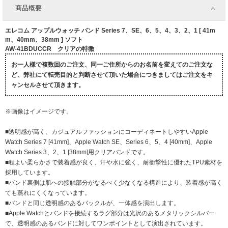
商品概要
エレコム アップルウォッチ バンド Series 7、SE、6、5、4、3、2、1 [ 41m
m、40mm、38mm ] ソフト
AW-41BDUCCR クリアの特徴
お一人様で複数回のご注文、同一ご住所からのお名前を変えてのご注文な
ど、弊社にて転売目的と判断させて頂いた場合につきましてはご注文をキ
ャンセルさせて頂きます。
※画像はイメージです。
■透明感が高く、カジュアルファッションにコーディネートしやすいApple
Watch Series 7 [41mm]、Apple Watch SE、Series 6、5、4 [40mm]、Apple
Watch Series 3、2、1 [38mm]用クリアバンドです。
■程よい柔らかさで装着感が良く、汗や水に強く、耐衝撃性に優れたTPU素材を
採用しています。
■バンド裏側は肌への接触部分がなるべく少なくなる構造により、装着感が高く
ても蒸れにくくなっています。
■バンドと同じ透明感のあるバックルが、一体感を演出します。
■Apple Watchとバンドを接続するラグ部分は光沢のあるメタリックシルバー
で、透明感のあるバンドに対してワンポイントとして演出されています。