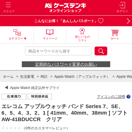
メニュー
ログイン
こんなにお得！「あんしんパスポート」
欲しいもの
カテゴリー
マイページ
カート
リスト
定期的なパスワード変更のお願い
ホーム
>
生活家電
>
時計
>
Apple Watch（アップルウォッチ）
>
Apple 
Apple Watch 純正以外サプライ
アイコンのご説明
エレコム アップルウォッチ バンド Series 7、SE、
6、5、4、3、2、1 [ 41mm、40mm、38mm ] ソフト
AW-41BDUCCR クリア
（0件のカスタマーレビュー）