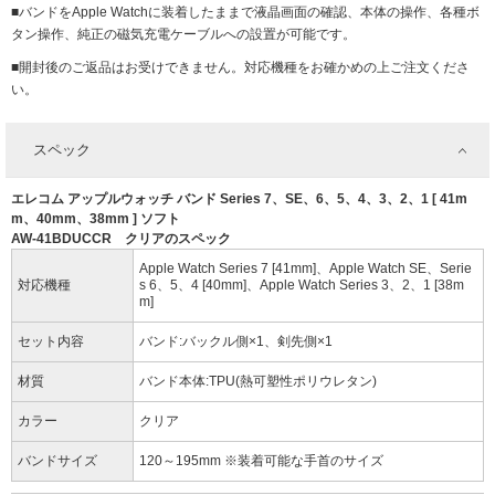
■バンドをApple Watchに装着したままで液晶画面の確認、本体の操作、各種ボ
タン操作、純正の磁気充電ケーブルへの設置が可能です。
■開封後のご返品はお受けできません。対応機種をお確かめの上ご注文くださ
い。
スペック
エレコム アップルウォッチ バンド Series 7、SE、6、5、4、3、2、1 [ 41m
m、40mm、38mm ] ソフト
AW-41BDUCCR クリアのスペック
Apple Watch Series 7 [41mm]、Apple Watch SE、Serie
対応機種
s 6、5、4 [40mm]、Apple Watch Series 3、2、1 [38m
m]
セット内容
バンド:バックル側×1、剣先側×1
材質
バンド本体:TPU(熱可塑性ポリウレタン)
カラー
クリア
バンドサイズ
120～195mm ※装着可能な手首のサイズ