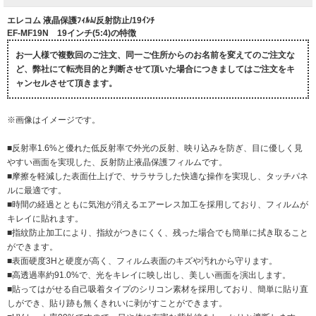
エレコム 液晶保護ﾌｨﾙﾑ/反射防止/19ｲﾝﾁ
EF-MF19N 19インチ(5:4)の特徴
お一人様で複数回のご注文、同一ご住所からのお名前を変えてのご注文な
ど、弊社にて転売目的と判断させて頂いた場合につきましてはご注文をキ
ャンセルさせて頂きます。
※画像はイメージです。
■反射率1.6%と優れた低反射率で外光の反射、映り込みを防ぎ、目に優しく見
やすい画面を実現した、反射防止液晶保護フィルムです。
■摩擦を軽減した表面仕上げで、サラサラした快適な操作を実現し、タッチパネ
ルに最適です。
■時間の経過とともに気泡が消えるエアーレス加工を採用しており、フィルムが
キレイに貼れます。
■指紋防止加工により、指紋がつきにくく、残った場合でも簡単に拭き取ること
ができます。
■表面硬度3Hと硬度が高く、フィルム表面のキズや汚れから守ります。
■高透過率約91.0%で、光をキレイに映し出し、美しい画面を演出します。
■貼ってはがせる自己吸着タイプのシリコン素材を採用しており、簡単に貼り直
しができ、貼り跡も無くきれいに剥がすことができます。