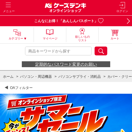
メニュー
ログイン
こんなにお得！「あんしんパスポート」
欲しいもの
カテゴリー
マイページ
カート
リスト
定期的なパスワード変更のお願い
ホーム
>
パソコン・周辺機器
>
パソコンサプライ・消耗品
>
カバー・クリー
OAフィルター