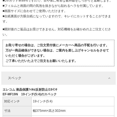
■UVカット率99%ですので、目や体に有害な紫外線をしっかりと遮断します。
■フィルムと画面の間の気泡を抜きながら貼れるヘラを付属しています。
■画面サイズに合わせてご使用いただけます。
■台紙裏面が方眼台紙になっていますので、キレイにカットすることができま
す。
■開封後のご返品はお受けできません。対応機種をお確かめの上ご注文くださ
い。
お取り寄せの場合は、ご注文受付後にメーカーへ商品の手配を行います。
万が一商品確保ができない場合は、ご案内を差し上げキャンセルをさせて
いただく場合がございます。
ご了承いただいた上でご注文をお願いいたします。
スペック
エレコム 液晶保護ﾌｨﾙﾑ/反射防止/19ｲﾝﾁ
EF-MF19N 19インチ(5:4)のスペック
対応インチ
19インチ(5:4)
寸法
幅375mm×高さ302mm