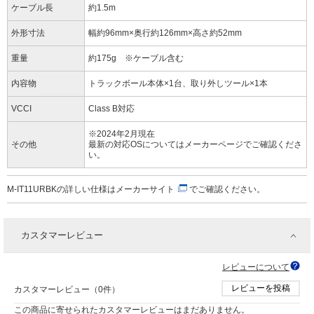
ケーブル長
約1.5m
外形寸法
幅約96mm×奥行約126mm×高さ約52mm
重量
約175g ※ケーブル含む
内容物
トラックボール本体×1台、取り外しツール×1本
VCCI
Class B対応
※2024年2月現在
その他
最新の対応OSについてはメーカーページでご確認くださ
い。
M-IT11URBKの詳しい仕様は
メーカーサイト
でご確認ください。
カスタマーレビュー
レビューについて
レビューを投稿
カスタマーレビュー（0件）
この商品に寄せられたカスタマーレビューはまだありません。