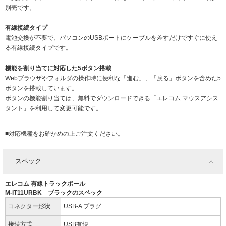
別売です。
有線接続タイプ
電池交換が不要で、パソコンのUSBポートにケーブルを差すだけですぐに使え
る有線接続タイプです。
機能を割り当てに対応した5ボタン搭載
Webブラウザやフォルダの操作時に便利な「進む」、「戻る」ボタンを含めた5
ボタンを搭載しています。
ボタンの機能割り当ては、無料でダウンロードできる「エレコム マウスアシス
タント」を利用して変更可能です。
■対応機種をお確かめの上ご注文ください。
スペック
エレコム 有線トラックボール
M-IT11URBK ブラックのスペック
コネクター形状
USB-A プラグ
接続方式
USB有線