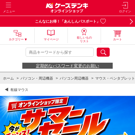
メニュー
ログイン
こんなにお得！「あんしんパスポート」
欲しいもの
カテゴリー
マイページ
カート
リスト
定期的なパスワード変更のお願い
ホーム
>
パソコン・周辺機器
>
パソコン周辺機器
>
マウス・ペンタブレット
有線マウス