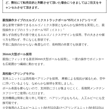
ど、弊社にて転売目的と判断させて頂いた場合につきましてはご注文をキ
ャンセルさせて頂きます。
親指操作タイプのエルゴノミクストラックボール“IST(イスト)”シリーズ
楽な姿勢で操作できるエルゴノミクス形状となめらかな操作性を実現した、親
指操作タイプのトラックボール“IST（イスト）”
握らず自然な手の形で使えるエルゴノミクスデザインを採用。手の大きさや握
り方を問わず、手になじむ形状です。
手首に負担のかからない角度なので、長時間の作業でも快適です。
36mm大型ボール採用
親指にフィットする直径36mm大型ボールを採用し、一度の操作でポインター
を広範囲かつ繊細に動かせます。
高性能ベアリングモデル
支持ユニットには高性能ベアリングを採用。 摩擦による抵抗が減るため、空中
に浮いているような、なめらかな操球を実現しました。
ボール表面を擦らないので、支持部にゴミが集まりにくく、長期間メンテナン
スフリーでご使用いただけます。
支持機構は簡単に取り外し可能で、ベアリングはもちろん、人工ルビーにも交
換可能です。
※交換用の人工ルビーユニット(M-RS10)及びベアリングユニット(M-BS10)は