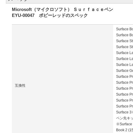
Microsoft（マイクロソフト） Ｓｕｒｆａｃｅペン
EYU-00047 ポピーレッドのスペック
Surface B
Surface
Surface
Surface S
Surface 
Surface L
Surface L
Surface
Surface P
Surface P
互換性
Surface 
Surface
Surface P
Surface P
Surface 
ペン先キ
※Surface
Book 2 