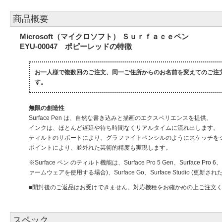
商品概要
Microsoft（マイクロソフト） Ｓｕｒｆａｃｅペン
EYU-00047 ポピーレッドの特徴
お一人様で複数回のご注文、同一ご住所からのお名前を変えてのご注
す。
無限の創造性
Surface Pen は、自然な書き込みと描画のエクスペリエンスを提供。
インクは、ほとんど遅延や待ち時間なくリアルタイムに流れ出します。
ティルトのサポートにより、グラファイトペンシルのようにスケッチをシェーデ
ポイントにより、並外れた芸術的精度も実現します。
※Surface ペン のティルト機能は、Surface Pro 5 Gen、Surface Pro 6、Su
ァームウェアを使用する場合)、Surface Go、Surface Studio (更新
■開封後のご返品はお受けできません。対応機種をお確かめの上ご注文
スペック