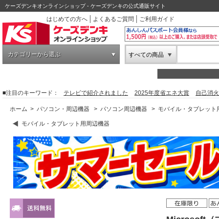
ケーズデンキオンラインショップ - ケーズデンキの公式通販サイト
はじめての方へ
よくあるご質問
ご利用ガイド
カテゴリーから選ぶ
すべての商品
■注目のキーワード：
テレビで紹介されました
2025年度省エネ大賞
自己消火
ホーム
>
パソコン・周辺機器
>
パソコン周辺機器
>
モバイル・タブレット
モバイル・タブレット用周辺機器