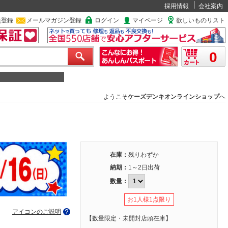
採用情報
会社案内
員登録
メールマガジン登録
ログイン
マイページ
欲しいものリスト
0
ようこそ
ケーズデンキオンラインショップ
へ
在庫：
残りわずか
納期：
1～2日出荷
数量：
お1人様1点限り
アイコンのご説明
【数量限定・未開封店頭在庫】