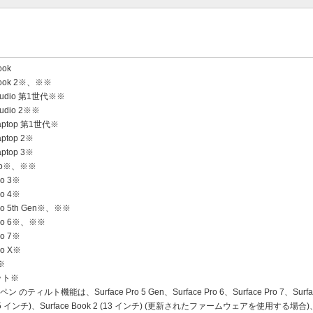
ook
 Book 2※、※※
 Studio 第1世代※※
tudio 2※※
Laptop 第1世代※
aptop 2※
aptop 3※
 Go※、※※
ro 3※
ro 4※
Pro 5th Gen※、※※
 Pro 6※、※※
ro 7※
ro X※
3※
ット※
 ペン のティルト機能は、Surface Pro 5 Gen、Surface Pro 6、Surface Pro 7、Surfac
(15 インチ)、Surface Book 2 (13 インチ) (更新されたファームウェアを使用する場合)、S