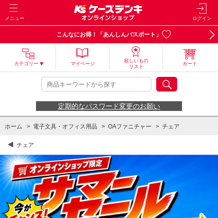
メニュー
ログイン
こんなにお得！「あんしんパスポート」
欲しいもの
カテゴリー
マイページ
カート
リスト
定期的なパスワード変更のお願い
ホーム
>
電子文具・オフィス用品
>
OAファニチャー
>
チェア
チェア