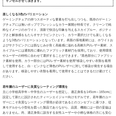
ャンセルさせて頂きます。
楽しくなる3色のバリエーション
ゲーミングチェアの持つスポーティな要素を打ち出しつつも、既存のゲーミン
グチェアには無いポップでフレッシュなカラー展開が特長です。クリーンで純
粋なイメージのホワイト、清新で快活な印象を与えるスカイブルー、ポジティ
ブさと解放感をもたらすサクラピンクという、カラー選択だけでも楽しくなる
ような3色のバリエーションとなっています。表面の張地素材には、ホワイトお
よびサクラピンクには肌なじみが良く高級感に溢れる高耐久PUレザー素材、ス
カイブルーには通気性に優れたファブリック素材(*)を採用しており、使用環境
やユーザーの特性に合わせて選択することができます。*黒色部分にファブリッ
ク素材を使用。カラー部分にはPUレザー素材を使用*移染しやすい衣類を着用
して使用すると、白・ピンクなど薄色のPUレザーに対して移染が発生する場合
があります。移染しやすい衣類を着用して使用することはできるだけ避けてく
ださい。
若年層のユーザーに良質なシーティング環境を
主に小学校高学年～中学生のユーザーを想定し、適正身長を145cm～165cmに
設定して新たに設計されたティーンエイジャー向けモデルです。若年層のユー
ザーにこそ良質なシーティング環境が必須であるとのコンセプトに基づき、従
来モデルから小型化を図った製品でありながら、品質、機能には一切の妥協は
ありません。尚、適正身長に該当する女性ユーザーや小柄な体格の方にも安心