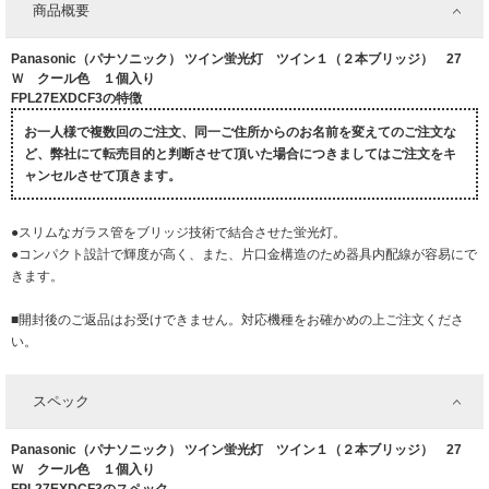
商品概要
Panasonic（パナソニック） ツイン蛍光灯 ツイン１（２本ブリッジ） 27
Ｗ クール色 １個入り
FPL27EXDCF3の特徴
お一人様で複数回のご注文、同一ご住所からのお名前を変えてのご注文な
ど、弊社にて転売目的と判断させて頂いた場合につきましてはご注文をキ
ャンセルさせて頂きます。
●スリムなガラス管をブリッジ技術で結合させた蛍光灯。
●コンパクト設計で輝度が高く、また、片口金構造のため器具内配線が容易にで
きます。
■開封後のご返品はお受けできません。対応機種をお確かめの上ご注文くださ
い。
スペック
Panasonic（パナソニック） ツイン蛍光灯 ツイン１（２本ブリッジ） 27
Ｗ クール色 １個入り