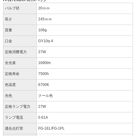
FPL27EXDCF3のスペック
バルブ径
20ｍｍ
長さ
245ｍｍ
質量
106g
口金
GY10q-4
定格消費電力
27W
全光束
1690lm
定格寿命
7500h
色温度
6700K
光色
クール色
定格ランプ電力
27W
ランプ電流
0.61A
適合点灯管
FG-1EL/FG-1PL