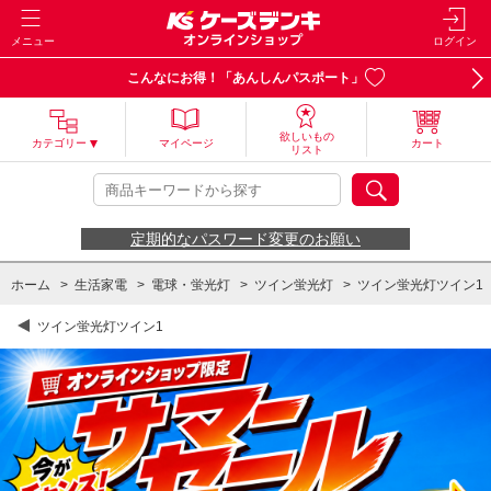
メニュー
ログイン
こんなにお得！「あんしんパスポート」
欲しいもの
カテゴリー
マイページ
カート
リスト
定期的なパスワード変更のお願い
ホーム
>
生活家電
>
電球・蛍光灯
>
ツイン蛍光灯
>
ツイン蛍光灯ツイン1
ツイン蛍光灯ツイン1