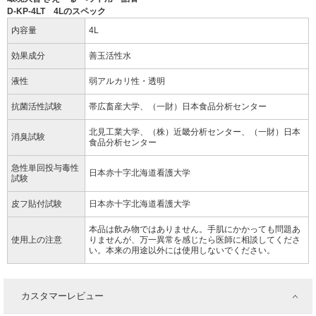
D-KP-4LT 4Lのスペック
内容量
4L
効果成分
善玉活性水
液性
弱アルカリ性・透明
抗菌活性試験
帯広畜産大学、（一財）日本食品分析センター
北見工業大学、（株）近畿分析センター、（一財）日本
消臭試験
食品分析センター
急性単回投与毒性
日本赤十字北海道看護大学
試験
皮フ貼付試験
日本赤十字北海道看護大学
本品は飲み物ではありません。手肌にかかっても問題あ
使用上の注意
りませんが、万一異常を感じたら医師に相談してくださ
い。本来の用途以外には使用しないでください。
カスタマーレビュー