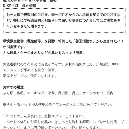
環境大善 きえ～る ペット用 詰替
D-KP-4LT 4Lの特徴
お一人様で複数回のご注文、同一ご住所からのお名前を変えてのご注文な
ど、弊社にて転売目的と判断させて頂いた場合につきましてはご注文をキ
ャンセルさせて頂きます。
環境微生物群（乳酸菌等）を発酵・培養した「善玉活性水」から生まれたバイ
オ消臭液です。
ふん尿臭・ケージまわりなどの臭いをスッキリ消臭。
無色透明なので布ものにも色がつかず、素材を傷めません。天然成分100％
で、ペットが舐めても安心・無害。
部屋中どこでもご使用になれます。
おすすめ用途
ふん尿、体毛、マーキング、小鳥、爬虫類、昆虫、ケージやカゴ、室内
※きえ～る ペット用の使用済みスプレーボトルに詰め替えてください。
※ペットのふん尿臭には、直接スプレーして下さい。
ペットの体毛に付着した臭いにはしっとり濡れる程度にスプレーした後、ブ
ラッシング、または布で拭いてください。毛艶も良くなります。