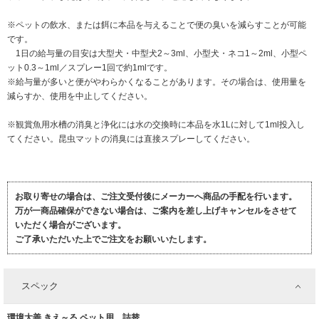
※ペットの飲水、または餌に本品を与えることで便の臭いを減らすことが可能
です。
1日の給与量の目安は大型犬・中型犬2～3ml、小型犬・ネコ1～2ml、小型ペ
ット0.3～1ml／スプレー1回で約1mlです。
※給与量が多いと便がやわらかくなることがあります。その場合は、使用量を
減らすか、使用を中止してください。
※観賞魚用水槽の消臭と浄化には水の交換時に本品を水1Lに対して1ml投入し
てください。昆虫マットの消臭には直接スプレーしてください。
お取り寄せの場合は、ご注文受付後にメーカーへ商品の手配を行います。
万が一商品確保ができない場合は、ご案内を差し上げキャンセルをさせて
いただく場合がございます。
ご了承いただいた上でご注文をお願いいたします。
スペック
環境大善 きえ～る ペット用 詰替