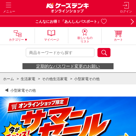
メニュー
ログイン
こんなにお得！「あんしんパスポート」
欲しいもの
カテゴリー
マイページ
カート
リスト
定期的なパスワード変更のお願い
ホーム
>
生活家電
>
その他生活家電
>
小型家電その他
小型家電その他