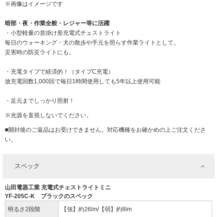
※画像はイメージです
暗部・夜・作業全般・レジャー等に活躍
・小型軽量の首掛け形充電式チェストライト
毎日のウォーキング・犬の散歩や手元を照らす作業ライトとして。
災害時の防災ライトにも。
・充電タイプで経済的！（タイプC充電）
放充電回数1,000回で毎日1時間使用しても5年以上使用可能
・足元までしっかり照射！
※光源を直視しないでください。
■開封後のご返品はお受けできません。対応機種をお確かめの上ご注文くださ
い。
スペック
山田電器工業 充電式チェストライトミニ
YF-205C-K ブラックのスペック
明るさ2段階
【強】約26lm/【弱】約8lm