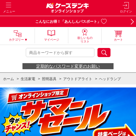
メニュー
ログイン
こんなにお得！「あんしんパスポート」
欲しいもの
カテゴリー
マイページ
カート
リスト
定期的なパスワード変更のお願い
ホーム
>
生活家電
>
照明器具
>
アウトドアライト
>
ヘッドランプ
ホーム
>
生活家電
>
防犯･防災用品
>
懐中電灯・ランタン