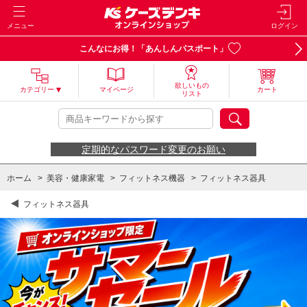
メニュー
ログイン
こんなにお得！「あんしんパスポート」
欲しいもの
カテゴリー
マイページ
カート
リスト
定期的なパスワード変更のお願い
ホーム
>
美容・健康家電
>
フィットネス機器
>
フィットネス器具
フィットネス器具