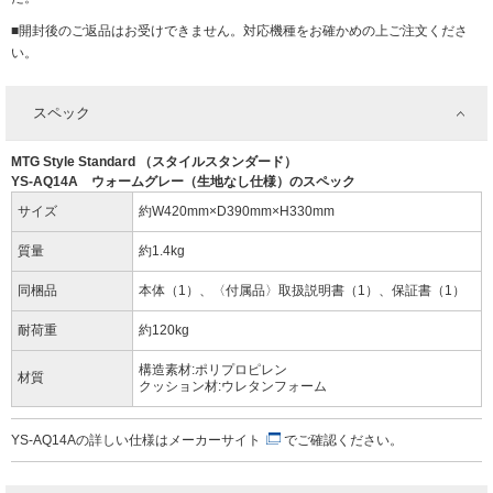
■開封後のご返品はお受けできません。対応機種をお確かめの上ご注文くださ
い。
スペック
MTG Style Standard （スタイルスタンダード）
YS-AQ14A ウォームグレー（生地なし仕様）のスペック
サイズ
約W420mm×D390mm×H330mm
質量
約1.4kg
同梱品
本体（1）、〈付属品〉取扱説明書（1）、保証書（1）
耐荷重
約120kg
構造素材:ポリプロピレン
材質
クッション材:ウレタンフォーム
YS-AQ14Aの詳しい仕様は
メーカーサイト
でご確認ください。