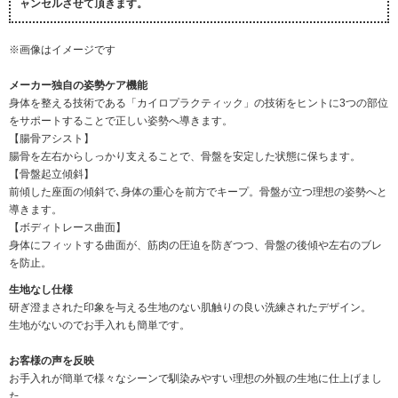
ャンセルさせて頂きます。
※画像はイメージです
メーカー独自の姿勢ケア機能
身体を整える技術である「カイロプラクティック」の技術をヒントに3つの部位
をサポートすることで正しい姿勢へ導きます。
【腸骨アシスト】
腸骨を左右からしっかり支えることで、骨盤を安定した状態に保ちます。
【骨盤起立傾斜】
前傾した座面の傾斜で､身体の重心を前方でキープ。骨盤が立つ理想の姿勢へと
導きます。
【ボディトレース曲面】
身体にフィットする曲面が、筋肉の圧迫を防ぎつつ、骨盤の後傾や左右のブレ
を防止。
生地なし仕様
研ぎ澄まされた印象を与える生地のない肌触りの良い洗練されたデザイン。
生地がないのでお手入れも簡単です。
お客様の声を反映
お手入れが簡単で様々なシーンで馴染みやすい理想の外観の生地に仕上げまし
た。