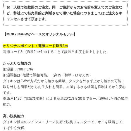
お一人様で複数回のご注文、同一ご住所からのお名前を変えてのご注文な
ど、弊社にて転売目的と判断させて頂いた場合につきましてはご注文をキ
ャンセルさせて頂きます。
【MCK704A-Wがベースのオリジナルモデル】
オリジナルポイント：電源コード延長3m
電源コード3m(通常2m+1m)することで設置自由度を向上しました。
たっぷりな加湿力
加湿量：700ｍL/時
加湿調整は3段階で調整可能。（高め・標準・ひかえめ）
ダイキンは2WAY方式だから給水も簡単。タンクを外さず上から給水の可能！
取り外しも簡単だからお手入れも簡単。加湿する水も細菌を抑制するから安心
です。
※JEM1426（電気加湿器）による室温20℃湿度30％でターボ運転した時の加湿
能力。
高い脱臭能力
ダイキン独自のツインストリーマ技術で脱臭フィルターでニオイを吸着して、
すばやく分解。