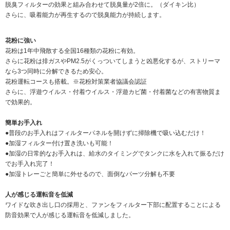
脱臭フィルターの効果と組み合わせて脱臭量が2倍に。（ダイキン比）
さらに、吸着能力が再生するので脱臭能力が持続します。
花粉に強い
花粉は1年中飛散する全国16種類の花粉に有効。
さらに花粉は排ガスやPM2.5がくっついてしまうと凶悪化するが、ストリーマ
なら3つ同時に分解できるため安心。
花粉運転コースも搭載。※花粉対策業者協議会認証
さらに、浮遊ウイルス・付着ウイルス・浮遊カビ菌・付着菌などの有害物質ま
で効果的。
簡単お手入れ
●普段のお手入れはフィルターパネルを開けずに掃除機で吸い込むだけ！
●加湿フィルター付け置き洗いも可能！
●加湿の日常的なお手入れは、給水のタイミングでタンクに水を入れて振るだけ
でお手入れ完了！
●加湿トレーごと簡単に外せるので、面倒なパーツ分解も不要
人が感じる運転音を低減
ワイドな吹き出し口の採用と、ファンをフィルター下部に配置することによる
防音効果で人が感じる運転音を低減しました。