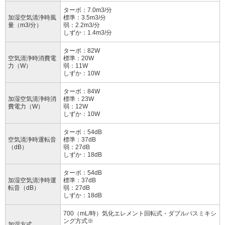
ターボ：7.0m3/分
加湿空気清浄時風
標準：3.5m3/分
量（m3/分）
弱：2.2m3/分
しずか：1.4m3/分
ターボ：82W
空気清浄時消費電
標準：20W
力（W）
弱：11W
しずか：10W
ターボ：84W
加湿空気清浄時消
標準：23W
費電力（W）
弱：12W
しずか：10W
ターボ：54dB
空気清浄時運転音
標準：37dB
（dB）
弱：27dB
しずか：18dB
ターボ：54dB
加湿空気清浄時運
標準：37dB
転音（dB）
弱：27dB
しずか：18dB
700（mL/時）気化エレメント回転式・ダブルパスミキシ
ング方式※
加湿方式