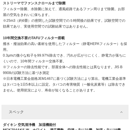
ストリーマでファンスクロールまで除菌
フィルター除菌、水除菌に加えて、通風経路であるファン周りまで除菌。お部
屋の空気をきれいに保ちます。
※25m3（約6畳）の密閉した試験空間での５時間後の効果です。試験空間での
効果であり、実使用空間での試験結果ではありません。
10年間交換不要のTAFUフィルター搭載
撥水・撥油効果の高い素材を使用したフィルター（静電HEPAフィルター）を採
用。
0.3μmの微小な粒子を99.97%除去でき、汚れが広がりにくく、静電力が落ちに
くいので、10年間フィルター交換不要。
※フィルターの除去性能です。部屋全体への除去性能とは異なります。JIS B
9908の試験方法に基づき測定
※日本電機工業会規格JEM1467に基づく試験方法により算出。電機工業会基準
はタバコを1日5本以上に設定。タバコの有害物質（一酸化炭素等）は除去でき
ません。使用状況により、寿命が短くなることがあります。
スペック
ダイキン 空気清浄機 加湿機能付