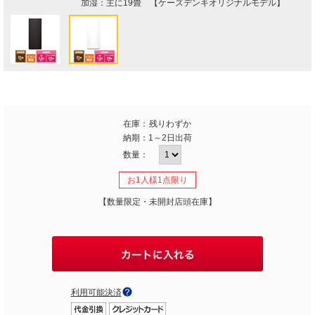
加湿：主に19畳 【ケーズデンキオリジナルモデル】
在庫：
残りわずか
納期：
1～2日出荷
数量：
お1人様1点限り
【数量限定・未開封店頭在庫】
利用可能決済