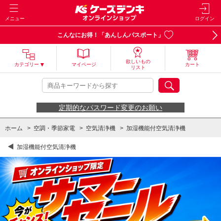
メニュー
ログイン
こんなにお得！「あんしんパスポート」
欲しいもの
カテゴリー
マイページ
カート
リスト
定期的なパスワード変更のお願い
ホーム
>
空調・季節家電
>
空気清浄機
>
加湿機能付空気清浄機
加湿機能付空気清浄機