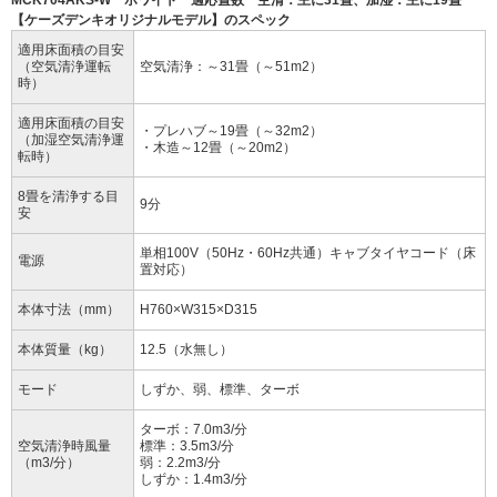
MCK704AKS-W ホワイト 適応畳数 空清：主に31畳、加湿：主に19畳
【ケーズデンキオリジナルモデル】のスペック
適用床面積の目安
（空気清浄運転
空気清浄：～31畳（～51m2）
時）
適用床面積の目安
・プレハブ～19畳（～32m2）
（加湿空気清浄運
・木造～12畳（～20m2）
転時）
8畳を清浄する目
9分
安
単相100V（50Hz・60Hz共通）キャブタイヤコード（床
電源
置対応）
本体寸法（mm）
H760×W315×D315
本体質量（kg）
12.5（水無し）
モード
しずか、弱、標準、ターボ
ターボ：7.0m3/分
空気清浄時風量
標準：3.5m3/分
（m3/分）
弱：2.2m3/分
しずか：1.4m3/分