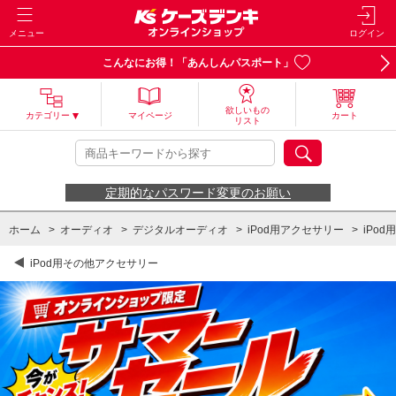
メニュー
ログイン
こんなにお得！「あんしんパスポート」
欲しいもの
カテゴリー
マイページ
カート
リスト
定期的なパスワード変更のお願い
ホーム
>
オーディオ
>
デジタルオーディオ
>
iPod用アクセサリー
>
iPo
iPod用その他アクセサリー