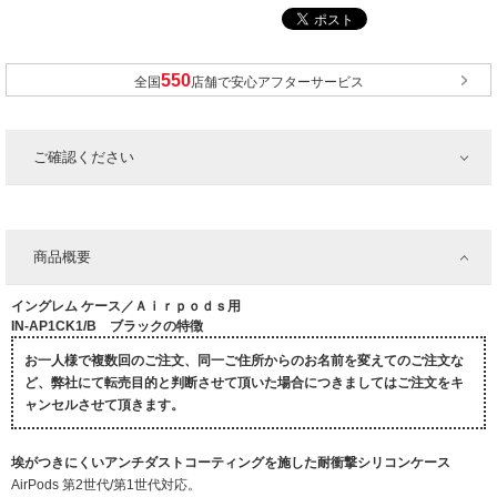
全国
店舗で安心アフターサービス
ご確認ください
商品概要
イングレム ケース／Ａｉｒｐｏｄｓ用
IN-AP1CK1/B ブラックの特徴
お一人様で複数回のご注文、同一ご住所からのお名前を変えてのご注文な
ど、弊社にて転売目的と判断させて頂いた場合につきましてはご注文をキ
ャンセルさせて頂きます。
埃がつきにくいアンチダストコーティングを施した耐衝撃シリコンケース
AirPods 第2世代/第1世代対応。