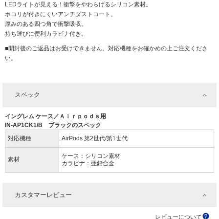
LEDライトが見える！衝撃をやわらげるシリコン素材。
ホコリが付きにくいアンチダストコート。
厚みのある四つ角で衝撃吸収。
持ち運びに便利カラビナ付き。
■開封後のご返品はお受けできません。対応機種をお確かめの上ご注文くださ
い。
スペック
イングレム ケース／Ａｉｒｐｏｄｓ用
IN-AP1CK1/B ブラックのスペック
対応機種
AirPods 第2世代/第1世代
ケース：シリコン素材
素材
カラビナ：亜鉛合金
カスタマーレビュー
レビューについて