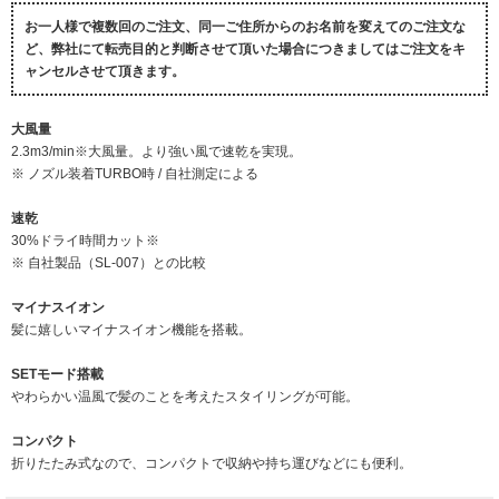
お一人様で複数回のご注文、同一ご住所からのお名前を変えてのご注文な
ど、弊社にて転売目的と判断させて頂いた場合につきましてはご注文をキ
ャンセルさせて頂きます。
大風量
2.3m3/min※大風量。より強い風で速乾を実現。
※ ノズル装着TURBO時 / 自社測定による
速乾
30%ドライ時間カット※
※ 自社製品（SL-007）との比較
マイナスイオン
髪に嬉しいマイナスイオン機能を搭載。
SETモード搭載
やわらかい温風で髪のことを考えたスタイリングが可能。
コンパクト
折りたたみ式なので、コンパクトで収納や持ち運びなどにも便利。