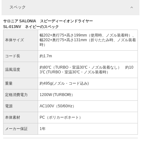
スペック
サロニア SALONIA スピーディーイオンドライヤー
SL-013NV ネイビーのスペック
幅202×奥行75×高さ199mm（使用時、ノズル装着時）、
本体サイズ
幅202×奥行75×高さ131mm（折りたたみ時、ノズル装着
時）
コード長
約1.7m
約80℃（TURBO・室温30℃・ノズル装着なし） 約10
温風湿度
3℃ (TURBO・室温30℃・ノズル装着時）
重量
約495g(ノズル・コード込み)
定格消費電力
1200W (TURBO時）
電源
AC100V（50/60Hz）
本体素材
PC（ポリカーボネート）
メーカー保証
1年