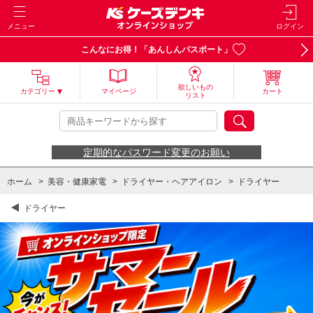
メニュー
ログイン
こんなにお得！「あんしんパスポート」
欲しいもの
カテゴリー
マイページ
カート
リスト
定期的なパスワード変更のお願い
ホーム
>
美容・健康家電
>
ドライヤー・ヘアアイロン
>
ドライヤー
ドライヤー