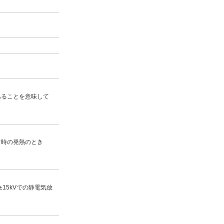
であることを意味して
常時の発熱のとき
±15kVでの静電気放