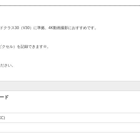
スピードクラス30（V30）に準拠、4K動画撮影におすすめです。
8メガピクセル）を記録できます※。
ください。
カード
XC)