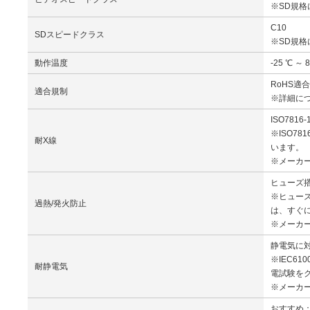
※SD規
C10
SDスピードクラス
※SD規
動作温度
-25 ℃ ～
RoHS適合
適合規制
※詳細に
ISO7816
※ISO7
耐X線
います。
※メーカ
ヒューズ
※ヒュー
過熱/発火防止
は、すぐ
※メーカ
静電気に
※IEC6
耐静電気
電試験を
※メーカ
おすすめ