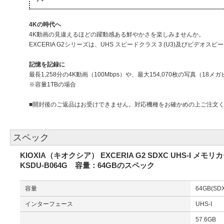
4Kの時代へ
4K動画の見違えるほどの躍動感ある鮮やかさを楽しみませんか。
EXCERIA G2シリーズは、UHS スピードクラス 3 (U3)及びビデオ
記憶を記録に
最長1,258分の4K動画（100Mbps）や、最大154,070枚の写真（1
※容量1TBの場合
■開封後のご返品はお受けできません。対応機種をお確かめの上ご注文
スペック
KIOXIA（キオクシア） EXCERIA G2 SDXC UHS-I メモリ
KSDU-B064G 容量：64GBのスペック
容量
64GB(SD
インターフェース
UHS-I
57.6GB