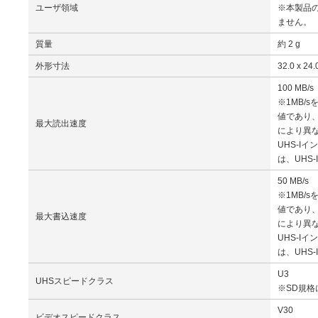
ユーザ領域
※本製品
ません。 
質量
約 2 g
外形寸法
32.0 x 24.
100 MB/s
※1MB/
値であり
最大読出速度
により異
UHS-I
は、UHS
50 MB/s
※1MB/
値であり
最大書込速度
により異
UHS-I
は、UHS
U3
UHSスピードクラス
※SD規
V30
ビデオスピードクラス