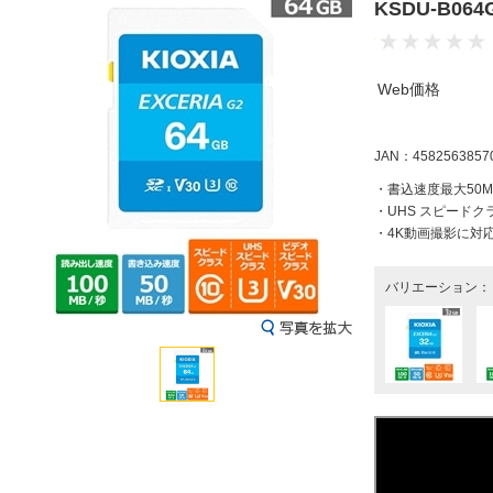
KSDU-B06
Web価格
JAN：4582563857
・書込速度最大50MB
・UHS スピードクラ
・4K動画撮影に対
バリエーション：