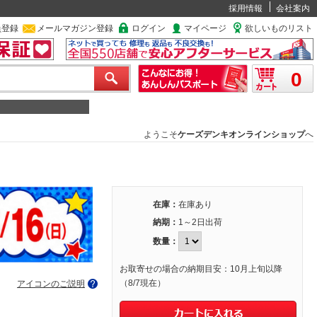
採用情報
会社案内
員登録
メールマガジン登録
ログイン
マイページ
欲しいものリスト
0
ようこそ
ケーズデンキオンラインショップ
へ
在庫：
在庫あり
納期：
1～2日出荷
数量：
お取寄せの場合の納期目安：10月上旬以降
（8/7現在）
アイコンのご説明