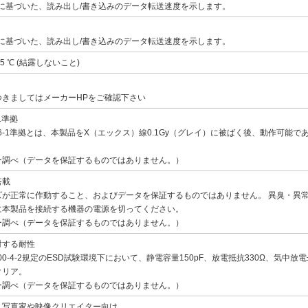
格に基づいた、読み出し/書き込みのデータ転送速度を示します。
格に基づいた、読み出し/書き込みのデータ転送速度を示します。
 85 ℃ (結露しないこと)
つきましてはメーカーHPをご確認下さい
-1準拠
816-1準拠とは、本製品をX（エックス）線0.1Gy（グレイ）に被ばく後、動作可能
ー調べ（データを保証するものではありません。）
搭載
ズが正常に作動すること、およびデータを保証するものではありません。 異臭・異
に本製品を接続する機器の電源を切ってください。
ー調べ（データを保証するものではありません。）
対する耐性
1000-4-2規定のESD試験環境下において、静電容量150pF、放電抵抗330Ω、気中放電
クリア。
ー調べ（データを保証するものではありません。）
：写真家や映像クリエイター向け