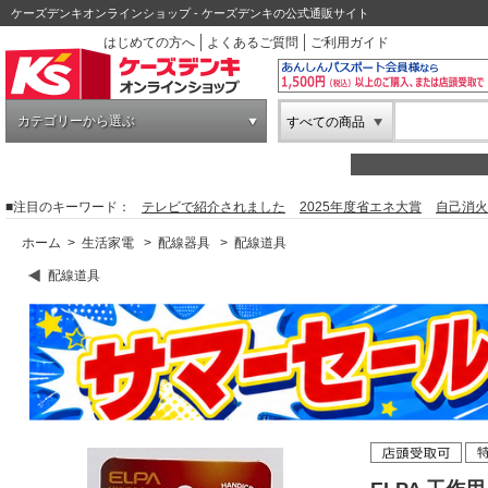
ケーズデンキオンラインショップ - ケーズデンキの公式通販サイト
はじめての方へ
よくあるご質問
ご利用ガイド
カテゴリーから選ぶ
すべての商品
■注目のキーワード：
テレビで紹介されました
2025年度省エネ大賞
自己消火
ホーム
>
生活家電
>
配線器具
>
配線道具
配線道具