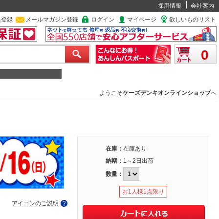
採用情報
会社案内
員登録
メールマガジン登録
ログイン
マイページ
欲しいものリスト
0
ようこそ
ケーズデンキオンラインショップ
へ
在庫：
在庫あり
納期：
1～2日出荷
数量：
お1人様1点限り
アイコンのご説明