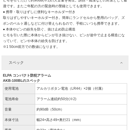
ヒモを引くだけで約90dB(※1)の大音量を発生。誘拐・痴漢などの対策として最
適です。またご年配の方の緊急時の警鐘としても使用できます。
● 携帯・取りはずしに便利なキーホルダー付き
取りはずしやすいキーホルダー付き。簡単にランドセルから塾用のバッグ、ズ
ボンのベルト通しなどに付け替えられるので、手軽にいつも携帯できます。
● 本体やピンの紛失を防ぐ、抜け止め防止構造
ヒモを引いた際に本体からピンが引き抜けない、ピンが途中で止まる構造にな
っていて、ピンや本体の紛失を防げます。
※1 50cm前方での数値になります。
スペック
ELPA コンパクト防犯アラーム
AKB-100BLのスペック
使用電池
アルカリボタン電池（LR44）×2個（付属）
電池寿命
アラーム連続約50分(※2)
音量
約90dB（50cm）
本体寸法
幅24×高さ49×奥行21（mm）