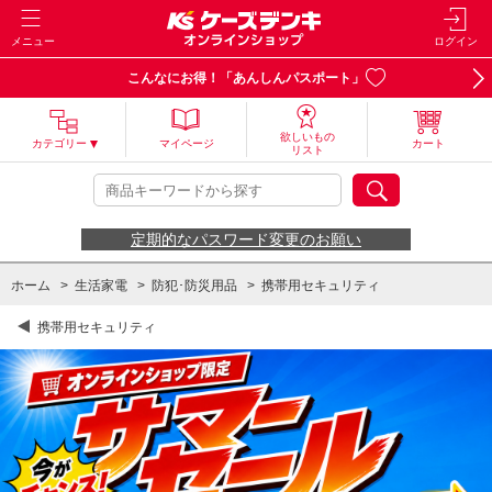
メニュー
ログイン
こんなにお得！「あんしんパスポート」
欲しいもの
カテゴリー
マイページ
カート
リスト
定期的なパスワード変更のお願い
ホーム
>
生活家電
>
防犯･防災用品
>
携帯用セキュリティ
携帯用セキュリティ