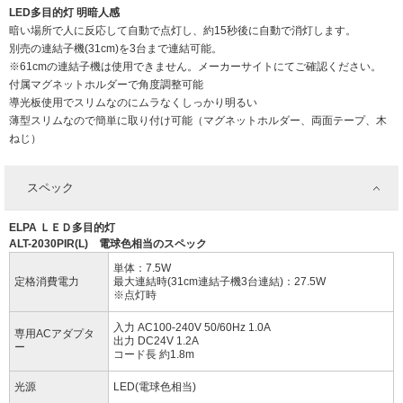
LED多目的灯 明暗人感
暗い場所で人に反応して自動で点灯し、約15秒後に自動で消灯します。
別売の連結子機(31cm)を3台まで連結可能。
※61cmの連結子機は使用できません。メーカーサイトにてご確認ください。
付属マグネットホルダーで角度調整可能
導光板使用でスリムなのにムラなくしっかり明るい
薄型スリムなので簡単に取り付け可能（マグネットホルダー、両面テープ、木
ねじ）
スペック
ELPA ＬＥＤ多目的灯
ALT-2030PIR(L) 電球色相当のスペック
単体：7.5W
定格消費電力
最大連結時(31cm連結子機3台連結)：27.5W
※点灯時
入力 AC100-240V 50/60Hz 1.0A
専用ACアダプタ
出力 DC24V 1.2A
ー
コード長 約1.8m
光源
LED(電球色相当)