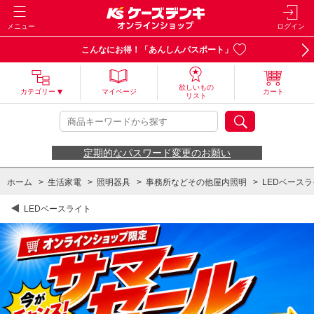
メニュー
ログイン
こんなにお得！「あんしんパスポート」
欲しいもの
カテゴリー
マイページ
カート
リスト
定期的なパスワード変更のお願い
ホーム
>
生活家電
>
照明器具
>
事務所などその他屋内照明
>
LEDベース
LEDベースライト