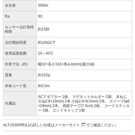
全光束
500lm
Ra
80
センサー点灯保持
約15秒
時間
点灯開始照度
約10lx以下
使用温度範囲
10～40℃
外形寸法（約）
幅32×長さ316×厚み9(mm)(最大値)
質量
約102g
本体コード長
約0.5m
ACアダプター 1個、 マグネットホルダー 2個、 木ねじ
大(φ2.8×19mm) 2本 小(φ2.8×9.5mm) 2本、 スリーブ(φ6
付属品
×28mm) 2本、 両面テープ(7.5cm) 2枚、 コードステッカ
ー 3個、 エンドキャップ 1個
ALT-2030PIR(L)の詳しい仕様は
メーカーサイト
でご確認ください。