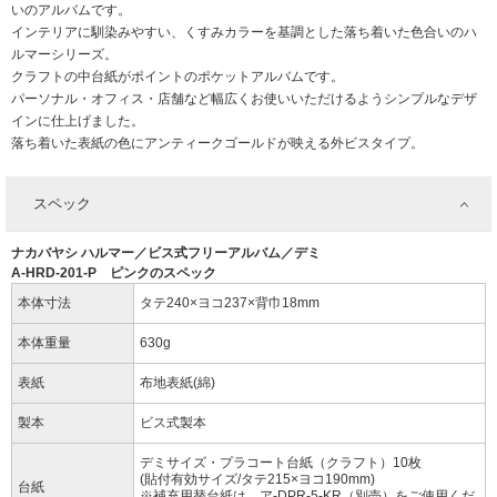
いのアルバムです。
インテリアに馴染みやすい、くすみカラーを基調とした落ち着いた色合いのハ
ルマーシリーズ。
クラフトの中台紙がポイントのポケットアルバムです。
パーソナル・オフィス・店舗など幅広くお使いいただけるようシンプルなデザ
インに仕上げました。
落ち着いた表紙の色にアンティークゴールドが映える外ビスタイプ。
スペック
ナカバヤシ ハルマー／ビス式フリーアルバム／デミ
A-HRD-201-P ピンクのスペック
本体寸法
タテ240×ヨコ237×背巾18mm
本体重量
630g
表紙
布地表紙(綿)
製本
ビス式製本
デミサイズ・プラコート台紙（クラフト）10枚
(貼付有効サイズ/タテ215×ヨコ190mm)
台紙
※補充用替台紙は、ア-DPR-5-KR（別売）をご使用くだ