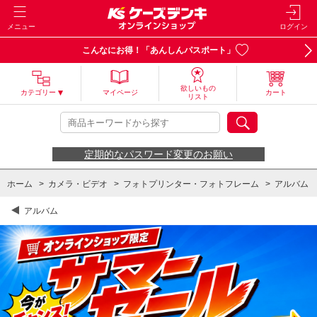
メニュー
ログイン
こんなにお得！「あんしんパスポート」
欲しいもの
カテゴリー
マイページ
カート
リスト
定期的なパスワード変更のお願い
ホーム
>
カメラ・ビデオ
>
フォトプリンター・フォトフレーム
>
アルバム
アルバム