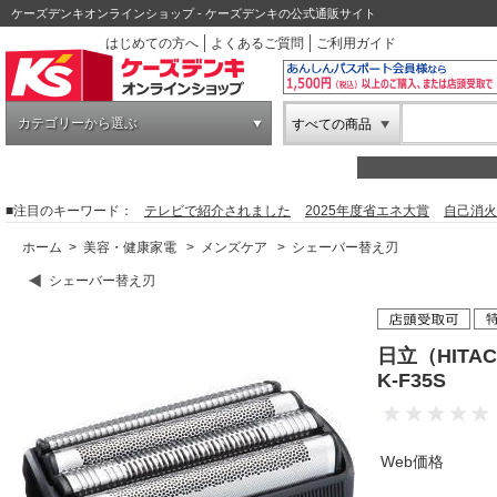
ケーズデンキオンラインショップ - ケーズデンキの公式通販サイト
はじめての方へ
よくあるご質問
ご利用ガイド
カテゴリーから選ぶ
すべての商品
■注目のキーワード：
テレビで紹介されました
2025年度省エネ大賞
自己消火
ホーム
>
美容・健康家電
>
メンズケア
>
シェーバー替え刃
シェーバー替え刃
日立（HITA
K-F35S
Web価格