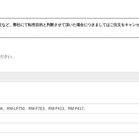
文など、弊社にて転売目的と判断させて頂いた場合につきましてはご注文をキャン
ください。
BK、RM-LF750、RM-F7E3、RM-F413、RM-F417、