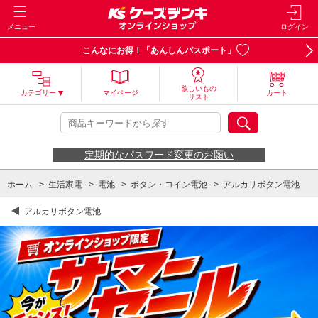
メニュー
ログイン
こんなにお得！「あんしんパスポート」
欲しいもの
カテゴリー
マイページ
カート
リスト
定期的なパスワード変更のお願い
ホーム
>
生活家電
>
電池
>
ボタン・コイン電池
>
アルカリボタン電池
アルカリボタン電池