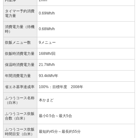
内釜厚
2mm
タイマー予約消費
0.69Wh/h
電力量
消費電力量（待機
0.68Wh/h
時）
炊飯メニュー数
9メニュー
炊飯時消費電力量
168Wh/回
保温時消費電力量
21.7Wh/h
年間消費電力量
93.4kWh/年
省エネ基準達成率
100%：目標年度 2008年
ふつうコース名称
本かまど
（白米）
ふつうコース炊飯
最小0.5合～最大5合
合数（白米）
ふつうコース炊飯
最短約45分～最長約55分
時間目安（白米）