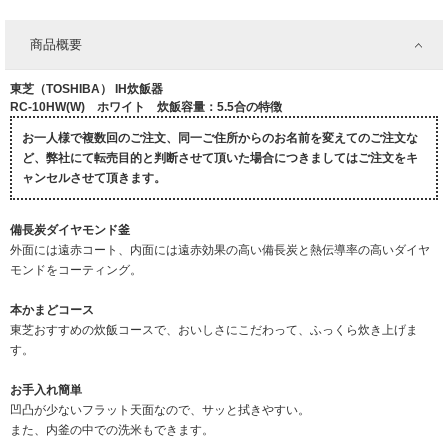
商品概要
東芝（TOSHIBA） IH炊飯器
RC-10HW(W) ホワイト 炊飯容量：5.5合の特徴
お一人様で複数回のご注文、同一ご住所からのお名前を変えてのご注文な
ど、弊社にて転売目的と判断させて頂いた場合につきましてはご注文をキ
ャンセルさせて頂きます。
備長炭ダイヤモンド釜
外面には遠赤コート、内面には遠赤効果の高い備長炭と熱伝導率の高いダイヤ
モンドをコーティング。
本かまどコース
東芝おすすめの炊飯コースで、おいしさにこだわって、ふっくら炊き上げま
す。
お手入れ簡単
凹凸が少ないフラット天面なので、サッと拭きやすい。
また、内釜の中での洗米もできます。