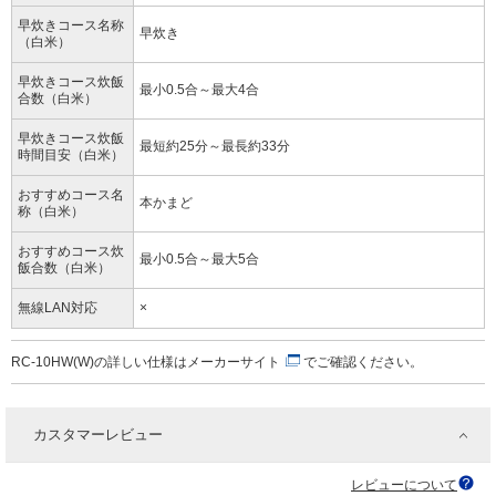
早炊きコース名称
早炊き
（白米）
早炊きコース炊飯
最小0.5合～最大4合
合数（白米）
早炊きコース炊飯
最短約25分～最長約33分
時間目安（白米）
おすすめコース名
本かまど
称（白米）
おすすめコース炊
最小0.5合～最大5合
飯合数（白米）
無線LAN対応
×
RC-10HW(W)の詳しい仕様は
メーカーサイト
でご確認ください。
カスタマーレビュー
レビューについて