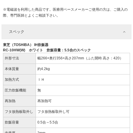
※電磁波を利用した商品です。医療用ペースメーカーご使用の方は、ご購入の
際、専門医師とよくご相談下さい。
スペック
東芝（TOSHIBA） IH炊飯器
RC-10HW(W) ホワイト 炊飯容量：5.5合のスペック
外形寸法
幅266×奥行356×高さ207mm（ふた開時 高さ：420）
本体質量
約4.2kg
加熱方式
ＩＨ
圧力炊飯機能
無
再加熱
再加熱可
フタ放熱板取外し
フタ放熱板取外し可
炊飯容量
0.5合～5.5合