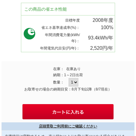
この商品の省エネ性能
2008年度
目標年度
100%
省エネ基準達成率(%)：
年間消費電力量(kWh/
93.4kWh/年
年)：
2,520円/年
年間電気代目安(円/年)：
在庫：
在庫あり
納期：
1～2日出荷
数量：
お取寄せの場合の納期目安：8月下旬以降（8/7現在）
店頭受取ご利用前にご確認ください