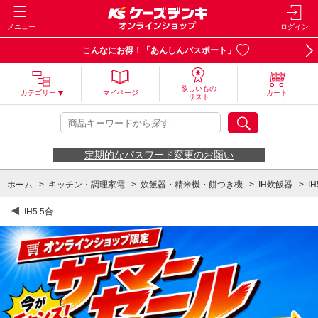
メニュー
ログイン
こんなにお得！「あんしんパスポート」
欲しいもの
カテゴリー
マイページ
カート
リスト
定期的なパスワード変更のお願い
ホーム
>
キッチン・調理家電
>
炊飯器・精米機・餅つき機
>
IH炊飯器
>
IH
IH5.5合