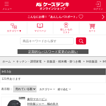
メニュー
ログイン
こんなにお得！「あんしんパスポート」
欲しいもの
カテゴリー
マイページ
カート
リスト
定期的なパスワード変更のお願い
ホーム
>
キッチン・調理家電
>
炊飯器・精米機・餅つき機
>
IH炊飯器
>
IH
IH5.5合
121件あります
表示順：
カテゴリー
絞り込む
象印マホービン
IH炊飯ジャー 極め炊き