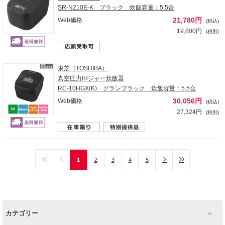
SR-N210E-K ブラック 炊飯容量：5.5合
21,780円
Web価格
(税込)
19,800円
(税別)
東芝（TOSHIBA）
真空圧力IHジャー炊飯器
RC-10HGX(K) グランブラック 炊飯容量：5.5合
30,056円
Web価格
(税込)
27,324円
(税別)
1
2
3
4
5
カテゴリー