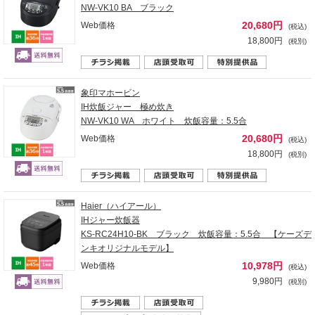
NW-VK10 BA ブラック
20,680円
Web価格
(税込)
18,800円
(税別)
象印マホービン
IH炊飯ジャー 極め炊き
NW-VK10 WA ホワイト 炊飯容量：5.5合
20,680円
Web価格
(税込)
18,800円
(税別)
Haier（ハイアール）
IHジャー炊飯器
KS-RC24H10-BK ブラック 炊飯容量：5.5合 【ケーズデ
ンキオリジナルモデル】
10,978円
Web価格
(税込)
9,980円
(税別)