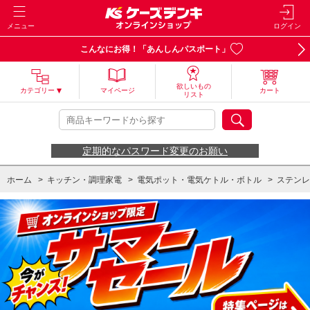
メニュー
ログイン
こんなにお得！「あんしんパスポート」
欲しいもの
カテゴリー
マイページ
カート
リスト
定期的なパスワード変更のお願い
ホーム
>
キッチン・調理家電
>
電気ポット・電気ケトル・ボトル
>
ステンレ
ホーム
>
キッチン・調理家電
>
水筒・ランチジャー
>
水筒