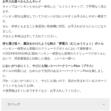
お手入れ楽々かんたんキレイ
キャップはパッキンとせんが一体化した「らくらくキャップ」で手間なく洗え
ます。
パッキン部分は露出していてスポンジが当たりやすくお手入れしやすい構造で
す。
せん・本体ともまるごと食器洗い乾燥機に対応。お手入れがさらにらくになり
ました。
※せんと本体ははずして入れてください。
持ち運び楽々、魔法をかけたような軽さ「夢重力（むじゅうりょく）ボトル
パッキン一体型せん搭載のスクリューマグボトルにおいて最軽量※。
※2024年8月6日時点 国内パッキン一体型せん採用のスクリューマグボトルに
おいて、同容量製品と比較した場合。（メーカー調べ）
においがつきにくく、サビにも強いスーパークリーンPlus（プラス）
ボトルの内面には、なめらかで光沢のあるスーパークリーンPlusを施しまし
た。
汚れ・においがつきにくく、サビにも強いので、塩分が含まれているスポーツ
ドリンクを入れてもOK。
※使用後はすぐに水ですすぐなど、お手入れしてください。
スペック