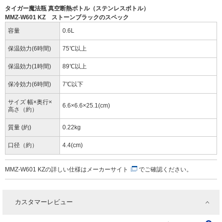
タイガー魔法瓶 真空断熱ボトル（ステンレスボトル）
MMZ-W601 KZ ストーンブラックのスペック
容量
0.6L
保温効力(6時間)
75℃以上
保温効力(1時間)
89℃以上
保冷効力(6時間)
7℃以下
サイズ 幅×奥行×
6.6×6.6×25.1(cm)
高さ（約）
質量 (約)
0.22kg
口径（約）
4.4(cm)
MMZ-W601 KZの詳しい仕様は
メーカーサイト
でご確認ください。
カスタマーレビュー