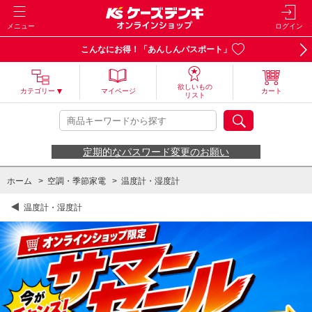
メニュー
ログイン
こんなにお得！「あんしんパスポート」
欲しいもの
カテゴリー
マイページ
カート
リスト
定期的なパスワード変更のお願い
ホーム
>
空調・季節家電
>
温度計・湿度計
温度計・湿度計