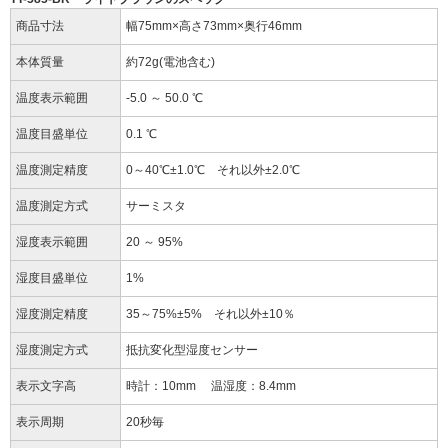
商品寸法
幅75mm×高さ73mm×奥行46mm
本体質量
約72g(電池含む)
温度表示範囲
-5.0 ～ 50.0 ℃
温度目盛単位
0.1 ℃
温度測定精度
0～40℃±1.0℃ それ以外±2.0℃
温度測定方式
サーミスタ
湿度表示範囲
20 ～ 95%
湿度目盛単位
1%
湿度測定精度
35～75%±5% それ以外±10％
湿度測定方式
抵抗変化型湿度センサー
表示文字高
時計：10mm 温湿度：8.4mm
表示周期
20秒毎