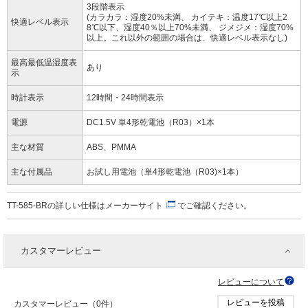
3段階表示
(カラカラ：湿度20%未満、 カイテキ：温度17℃以上2
快適レベル表示
8℃以下、湿度40％以上70%未満、 ジメジメ：湿度70%
以上。これ以外の範囲の場合は、快適レベル表示なし)
最高最低温湿度表
あり
示
時計表示
12時間・24時間表示
電源
DC1.5V 単4形乾電池（R03）×1本
主な材質
ABS、PMMA
主な付属品
お試し用電池（単4形乾電池（R03)×1本）
TT-585-BRの詳しい仕様は
メーカーサイト
でご確認ください。
カスタマーレビュー
レビューについて
レビューを投稿
カスタマーレビュー（0件）