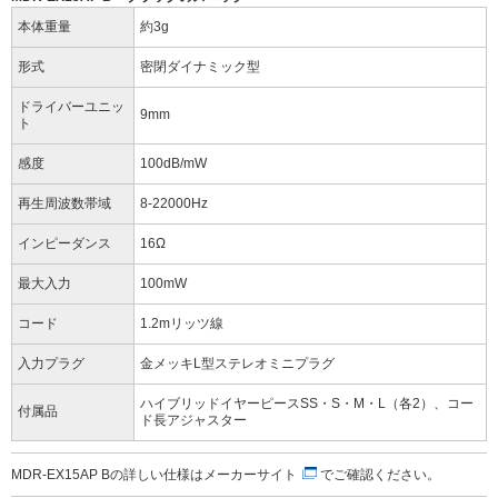
本体重量
約3g
形式
密閉ダイナミック型
ドライバーユニッ
9mm
ト
感度
100dB/mW
再生周波数帯域
8-22000Hz
インピーダンス
16Ω
最大入力
100mW
コード
1.2mリッツ線
入力プラグ
金メッキL型ステレオミニプラグ
ハイブリッドイヤーピースSS・S・M・L（各2）、コー
付属品
ド長アジャスター
MDR-EX15AP Bの詳しい仕様は
メーカーサイト
でご確認ください。