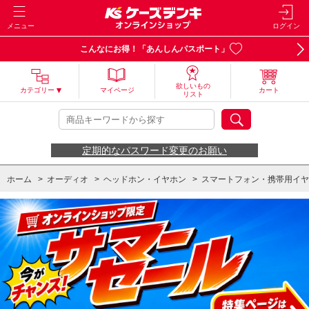
メニュー
ログイン
こんなにお得！「あんしんパスポート」
欲しいもの
カテゴリー
マイページ
カート
リスト
定期的なパスワード変更のお願い
ホーム
>
オーディオ
>
ヘッドホン・イヤホン
>
スマートフォン・携帯用イヤ
ホーム
>
電子文具・オフィス用品
>
スマートフォン・携帯電話アクセサリー