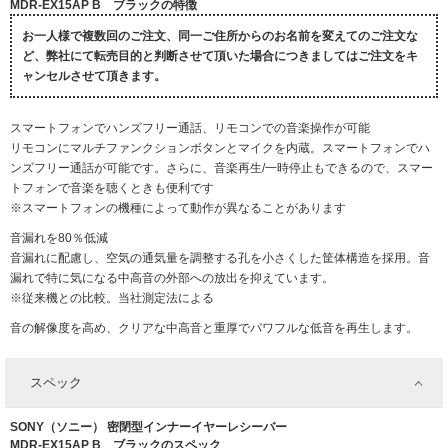
MDR-EX15AP B ブラックの特徴
お一人様で複数回のご注文、同一ご住所からのお名前を変えてのご注文な
ど、弊社にて転売目的と判断させて頂いた場合につきましてはご注文をキ
ャンセルさせて頂きます。
スマートフォンでハンズフリー通話、リモコンでの音楽操作が可能
リモコンにマルチファンクションボタンとマイクを内蔵。スマートフォンでハ
ンズフリー通話が可能です。さらに、音楽再生/一時停止もできるので、スマー
トフォンで音楽を聴くときも便利です
※スマートフォンの機種によって動作が異なることがあります
音漏れを80％低減
音漏れに配慮し、空気の通気量を調整する孔を小さくした筐体構造を採用。音
漏れで特に気になる中高音の外部への放出を抑えています。
※従来機との比較。当社測定法による
音の解像度を高め、クリアな中高音と重厚でパワフルな低音を再生します。
スペック
SONY（ソニー） 密閉型インナーイヤーレシーバー
MDR-EX15AP B ブラックのスペック