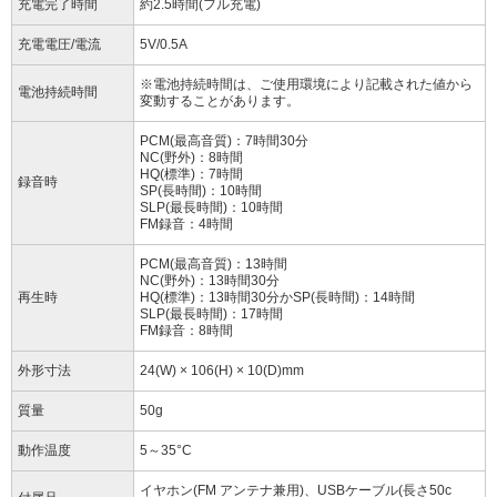
充電完了時間
約2.5時間(フル充電)
充電電圧/電流
5V/0.5A
※電池持続時間は、ご使用環境により記載された値から
電池持続時間
変動することがあります。
PCM(最高音質)：7時間30分
NC(野外)：8時間
HQ(標準)：7時間
録音時
SP(長時間)：10時間
SLP(最長時間)：10時間
FM録音：4時間
PCM(最高音質)：13時間
NC(野外)：13時間30分
再生時
HQ(標準)：13時間30分かSP(長時間)：14時間
SLP(最長時間)：17時間
FM録音：8時間
外形寸法
24(W) × 106(H) × 10(D)mm
質量
50g
動作温度
5～35°C
イヤホン(FM アンテナ兼用)、USBケーブル(長さ50c