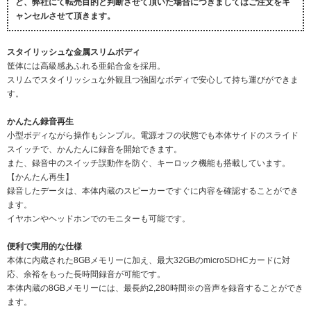
ど、弊社にて転売目的と判断させて頂いた場合につきましてはご注文をキ
ャンセルさせて頂きます。
スタイリッシュな金属スリムボディ
筐体には高級感あふれる亜鉛合金を採用。
スリムでスタイリッシュな外観且つ強固なボディで安心して持ち運びができま
す。
かんたん録音再生
小型ボディながら操作もシンプル。電源オフの状態でも本体サイドのスライド
スイッチで、かんたんに録音を開始できます。
また、録音中のスイッチ誤動作を防ぐ、キーロック機能も搭載しています。
【かんたん再生】
録音したデータは、本体内蔵のスピーカーですぐに内容を確認することができ
ます。
イヤホンやヘッドホンでのモニターも可能です。
便利で実用的な仕様
本体に内蔵された8GBメモリーに加え、最大32GBのmicroSDHCカードに対
応、余裕をもった長時間録音が可能です。
本体内蔵の8GBメモリーには、最長約2,280時間※の音声を録音することができ
ます。