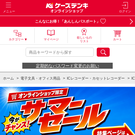
メニュー
ログイン
こんなにお得！「あんしんパスポート」
欲しいもの
カテゴリー
マイページ
カート
リスト
定期的なパスワード変更のお願い
ホーム
>
電子文具・オフィス用品
>
ICレコーダー・カセットレコーダー
>
I
ホーム
>
デザイン家電【ICレコーダー】