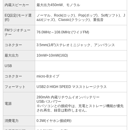
内蔵スピーカー
最大出力450mW、モノラル
EQ設定(モード選
ノーマル、Rock(ロック)、Pop(ポップ)、Soft(ソフト)、J
択)
azz(ジャズ)、Classic(クラシック)、重低音
FMラジオチュー
76.0MHz～108.0MHz (ワイドFM)
ナー
コネクター
3.5mm(1/8")ステレオミニジャック、アンバランス
最大出力
10mW+10mW(16Ω)
USB
コネクター
micro-Bタイプ
フォーマット
USB2.0 HIGH SPEED マスストレージクラス
280mAh 内蔵リチウムイオンバッテリー
USBバスパワー
電源
※パソコンとの接続中は、充電とストレージ機能が優先
され再生、録音は動作しません。
消費電力
0.3W(イヤホン接続時)