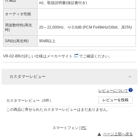
付属品
m)、取扱説明書(保証書付き)
オーディオ性能
周波数特性(再生
20～22,000Hz、+/-3.0dB (PCM Fs48kHz/16bit、JEITA)
時)
S/N比(再生時)
90dB以上
VR-02-BRの詳しい仕様は
メーカーサイト
でご確認ください。
カスタマーレビュー
レビューについて
レビューを投稿
カスタマーレビュー（0件）
この商品に寄せられたカスタマーレビューはまだありません。
スマートフォン |
PC
ページ上部へ戻る