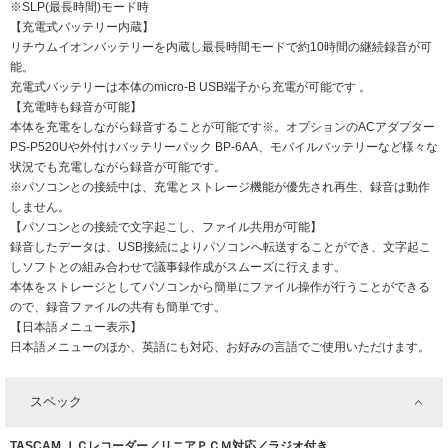
※SLP(最長時間)モード時
【充電式バッテリー内蔵】
リチウムイオンバッテリーを内蔵し最長時間モードで約10時間の継続録音が可
能。
充電式バッテリーは本体のmicro-B USB端子から充電が可能です 。
【充電時も録音が可能】
本体を充電をしながら録音することが可能です※。オプションのACアダプター
PS-P520Uや外付けバッテリーパック BP-6AA、モバイルバッテリーなど様々な
状況でも充電しながら録音が可能です。
※パソコンとの接続中は、充電とストレージ機能が優先され再生、録音は動作
しません。
【パソコンとの接続で文字起こし、ファイル共用が可能】
録音したデータは、USB接続によりパソコンへ転送することができ、文字起こ
しソフトとの組み合わせで議事録作成がスムーズに行えます。
本体をストレージとしてパソコンから簡単にファイル操作が行うことができる
ので、録音ファイルの共有も簡単です。
【日本語メニュー表示】
日本語メニューのほか、英語にも対応、お好みの言語でご使用いただけます。
スペック
TASCAM ＩＣレコーダー／リニアＰＣＭ対応／ラジオ付き