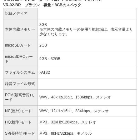
VR-02-BR ブラウン 容量：8GBのスペック
記録メディア
8GB
本体内蔵メモリー
※本体の内蔵メモリーの使用可能領域は、表示容量より
少なくなります。
microSDカード
2GB
microSDHCカー
4GB～32GB
ド
ファイルシステム
FAT32
録音ファイル形式
PCM(最高音質)モ
WAV、48kHz/16bit、1536kbps、ステレオ
ード
NC(屋外)モード
WAV、12kHz/16bit、384kbps、ステレオ
HQ(標準)モード
MP3、32kHz/128kbps、ステレオ
SP(長時間)モード
MP3、8kHz/32kbps、モノラル