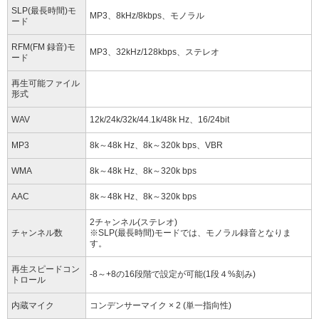
SLP(最長時間)モ
MP3、8kHz/8kbps、モノラル
ード
RFM(FM 録音)モ
MP3、32kHz/128kbps、ステレオ
ード
再生可能ファイル
形式
WAV
12k/24k/32k/44.1k/48k Hz、16/24bit
MP3
8k～48k Hz、8k～320k bps、VBR
WMA
8k～48k Hz、8k～320k bps
AAC
8k～48k Hz、8k～320k bps
2チャンネル(ステレオ)
チャンネル数
※SLP(最長時間)モードでは、モノラル録音となりま
す。
再生スピードコン
-8～+8の16段階で設定が可能(1段４%刻み)
トロール
内蔵マイク
コンデンサーマイク × 2 (単一指向性)