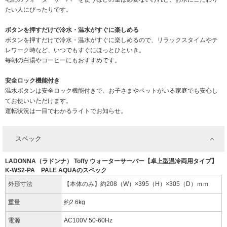
たい人にぴったりです。
ボタンを押すだけで冷水・温水がすぐに楽しめる
ボタンを押すだけで冷水・温水がすぐに楽しめるので、リラックスタイムやテ
レワーク時など、いつでもすぐにほっとひといき。
毎朝の白湯やコーヒーにもおすすめです。
安全ロック機能付き
温水ボタンは安全ロック機能付きで、お子さまやペットがいる家庭でも安心し
てお使いいただけます。
運転状況は一目でわかるライトでお知らせ。
スペック
LADONNA（ラドンナ） Toffy ウォーターサーバー【卓上型温冷両用タイプ】
K-WS2-PA PALE AQUAのスペック
外形寸法
【本体のみ】約208（W）×395（H）×305（D）ｍｍ
重量
約2.6kg
電源
AC100V 50-60Hz