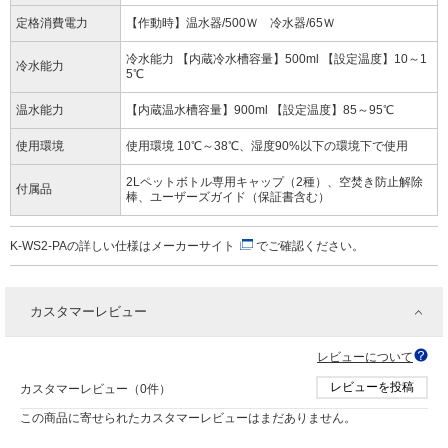
定格消費電力
【作動時】温水器/500Ｗ 冷水器/65Ｗ
冷水能力 【内蔵冷水槽容量】500ml 【設定温度】10～1
冷水能力
5℃
温水能力
【内蔵温水槽容量】900ml 【設定温度】85～95℃
使用環境
使用環境 10℃～38℃、湿度90%以下の環境下で使用
2Lペットボトル専用キャップ（2種）、空焚き防止解除
付属品
棒、ユーザーズガイド（保証書含む）
K-WS2-PAの詳しい仕様は
メーカーサイト
でご確認ください。
カスタマーレビュー
レビューについて
レビューを投稿
カスタマーレビュー（0件）
この商品に寄せられたカスタマーレビューはまだありません。