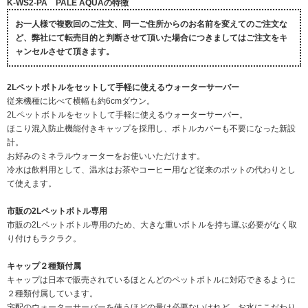
K-WS2-PA PALE AQUAの特徴
お一人様で複数回のご注文、同一ご住所からのお名前を変えてのご注文な
ど、弊社にて転売目的と判断させて頂いた場合につきましてはご注文をキ
ャンセルさせて頂きます。
2Lペットボトルをセットして手軽に使えるウォーターサーバー
従来機種に比べて横幅も約6cmダウン。
2Lペットボトルをセットして手軽に使えるウォーターサーバー。
ほこり混入防止機能付きキャップを採用し、ボトルカバーも不要になった新設
計。
お好みのミネラルウォーターをお使いいただけます。
冷水は飲料用として、温水はお茶やコーヒー用など従来のポットの代わりとし
て使えます。
市販の2Lペットボトル専用
市販の2Lペットボトル専用のため、大きな重いボトルを持ち運ぶ必要がなく取
り付けもラクラク。
キャップ２種類付属
キャップは日本で販売されているほとんどのペットボトルに対応できるように
２種類付属しています。
宅配のウォーターサーバーを使うほどの量は必要ないけれど、お水にこだわり