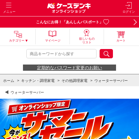
メニュー
ログイン
こんなにお得！「あんしんパスポート」
欲しいもの
カテゴリー
マイページ
カート
リスト
定期的なパスワード変更のお願い
ホーム
>
キッチン・調理家電
>
その他調理家電
>
ウォーターサーバー
ウォーターサーバー