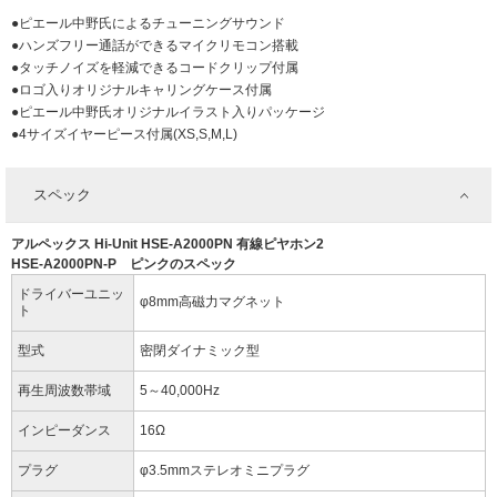
●ピエール中野氏によるチューニングサウンド
●ハンズフリー通話ができるマイクリモコン搭載
●タッチノイズを軽減できるコードクリップ付属
●ロゴ入りオリジナルキャリングケース付属
●ピエール中野氏オリジナルイラスト入りパッケージ
●4サイズイヤーピース付属(XS,S,M,L)
スペック
アルペックス Hi-Unit HSE-A2000PN 有線ピヤホン2
HSE-A2000PN-P ピンクのスペック
ドライバーユニッ
φ8mm高磁力マグネット
ト
型式
密閉ダイナミック型
再生周波数帯域
5～40,000Hz
インピーダンス
16Ω
プラグ
φ3.5mmステレオミニプラグ