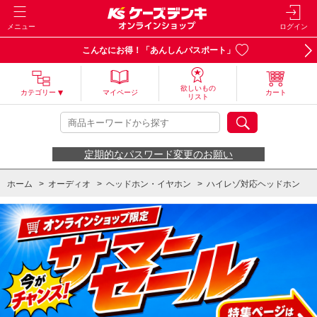
メニュー
ログイン
こんなにお得！「あんしんパスポート」
欲しいもの
カテゴリー
マイページ
カート
リスト
定期的なパスワード変更のお願い
ホーム
>
オーディオ
>
ヘッドホン・イヤホン
>
ハイレゾ対応ヘッドホン
ホーム
>
オーディオ
>
ヘッドホン・イヤホン
>
インナーホン