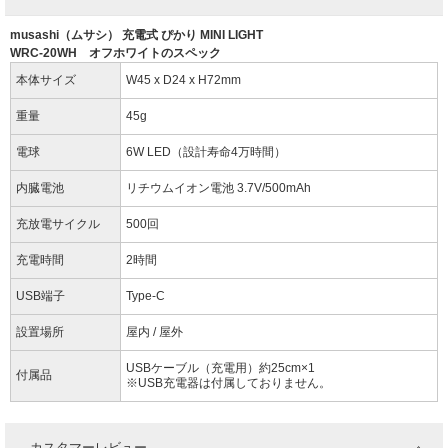
musashi（ムサシ） 充電式 ぴかり MINI LIGHT
WRC-20WH オフホワイトのスペック
本体サイズ
W45 x D24 x H72mm
重量
45g
電球
6W LED（設計寿命4万時間）
内臓電池
リチウムイオン電池 3.7V/500mAh
充放電サイクル
500回
充電時間
2時間
USB端子
Type-C
設置場所
屋内 / 屋外
USBケーブル（充電用）約25cm×1
付属品
※USB充電器は付属しておりません。
カスタマーレビュー