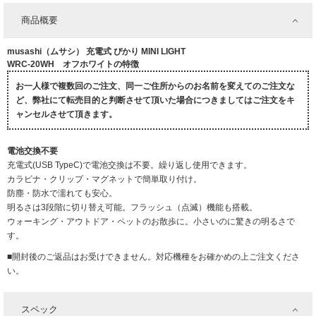
商品概要
musashi（ムサシ） 充電式 ぴかり MINI LIGHT
WRC-20WH オフホワイトの特徴
お一人様で複数回のご注文、同一ご住所からのお名前を変えてのご注文な
ど、弊社にて転売目的と判断させて頂いた場合につきましてはご注文をキ
ャンセルさせて頂きます。
電池交換不要
充電式(USB TypeC)で電池交換は不要。繰り返し使用できます。
カラビナ・クリップ・マグネットで簡単取り付け。
防塵・防水で濡れても安心。
明るさは3段階に切り替え可能。フラッシュ（点滅）機能も搭載。
ウォーキング・アウトドア・ペットのお散歩に。小さいのに驚きの明るさで
す。
■開封後のご返品はお受けできません。対応機種をお確かめの上ご注文くださ
い。
スペック