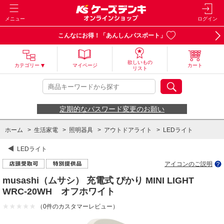
メニュー
ログイン
こんなにお得！「あんしんパスポート」
欲しいもの
カテゴリー
マイページ
カート
リスト
定期的なパスワード変更のお願い
ホーム
>
生活家電
>
照明器具
>
アウトドアライト
>
LEDライト
LEDライト
アイコンのご説明
musashi（ムサシ） 充電式 ぴかり MINI LIGHT
WRC-20WH オフホワイト
（0件のカスタマーレビュー）