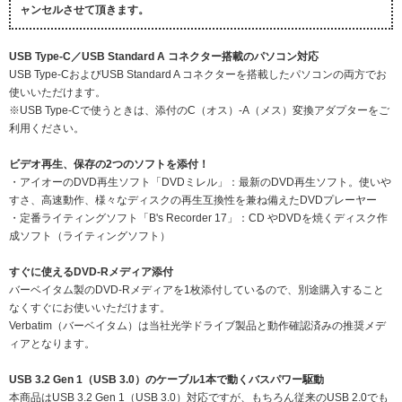
ャンセルさせて頂きます。
USB Type-C／USB Standard A コネクター搭載のパソコン対応
USB Type-CおよびUSB Standard A コネクターを搭載したパソコンの両方でお
使いいただけます。
※USB Type-Cで使うときは、添付のC（オス）-A（メス）変換アダプターをご
利用ください。
ビデオ再生、保存の2つのソフトを添付！
・アイオーのDVD再生ソフト「DVDミレル」：最新のDVD再生ソフト。使いや
すさ、高速動作、様々なディスクの再生互換性を兼ね備えたDVDプレーヤー
・定番ライティングソフト「B's Recorder 17」：CD やDVDを焼くディスク作
成ソフト（ライティングソフト）
すぐに使えるDVD-Rメディア添付
バーベイタム製のDVD-Rメディアを1枚添付しているので、別途購入すること
なくすぐにお使いいただけます。
Verbatim（バーベイタム）は当社光学ドライブ製品と動作確認済みの推奨メデ
ィアとなります。
USB 3.2 Gen 1（USB 3.0）のケーブル1本で動くバスパワー駆動
本商品はUSB 3.2 Gen 1（USB 3.0）対応ですが、もちろん従来のUSB 2.0でも