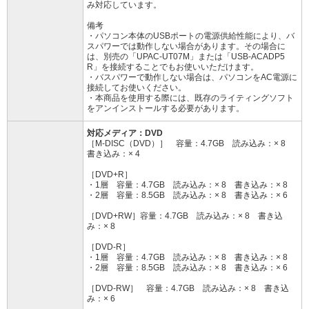
み対応しています。
備考
・パソコン本体のUSBポートの電源供給性能により、バ
スパワーでは動作しない場合があります。その場合に
は、別売の「UPAC-UT07M」または「USB-ACADP5
R」を接続することでもお使いいただけます。
・バスパワーで動作しない場合は、パソコンをAC電源に
接続してお使いください。
・本商品を使用する際には、既存のライティングソフト
をアンインストールする必要があります。
対応メディア：DVD
［M-DISC（DVD）］ 容量：4.7GB 読み込み：× 8
書き込み：× 4
［DVD+R］
・1層 容量：4.7GB 読み込み：× 8 書き込み：× 8
・2層 容量：8.5GB 読み込み：× 8 書き込み：× 6
［DVD+RW］容量：4.7GB 読み込み：× 8 書き込
み：× 8
［DVD-R］
・1層 容量：4.7GB 読み込み：× 8 書き込み：× 8
・2層 容量：8.5GB 読み込み：× 8 書き込み：× 6
［DVD-RW］ 容量：4.7GB 読み込み：× 8 書き込
み：× 6