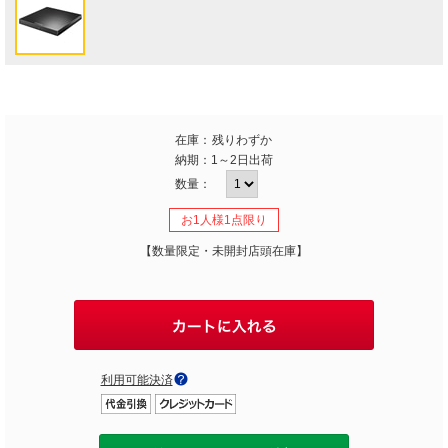
在庫：
残りわずか
納期：
1～2日出荷
数量：
お1人様1点限り
【数量限定・未開封店頭在庫】
利用可能決済