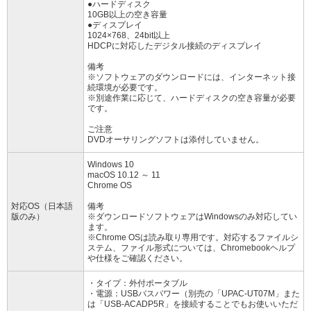
●ハードディスク
10GB以上の空き容量
●ディスプレイ
1024×768、24bit以上
HDCPに対応したデジタル接続のディスプレイ
備考
※ソフトウェアのダウンロードには、インターネット接
続環境が必要です。
※別途作業に応じて、ハードディスクの空き容量が必要
です。
ご注意
DVDオーサリングソフトは添付していません。
Windows 10
macOS 10.12 ～ 11
Chrome OS
対応OS（日本語
備考
版のみ）
※ダウンロードソフトウェアはWindowsのみ対応してい
ます。
※Chrome OSは読み取り専用です。対応するファイルシ
ステム、ファイル形式については、Chromebookヘルプ
や仕様をご確認ください。
・タイプ：外付ポータブル
・電源：USBバスパワー（別売の「UPAC-UT07M」また
は「USB-ACADP5R」を接続することでもお使いいただ