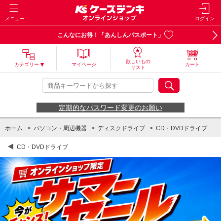
メニュー
ログイン
こんなにお得！「あんしんパスポート」
欲しいもの
カテゴリー
マイページ
カート
リスト
定期的なパスワード変更のお願い
ホーム
>
パソコン・周辺機器
>
ディスクドライブ
>
CD・DVDドライブ
CD・DVDドライブ