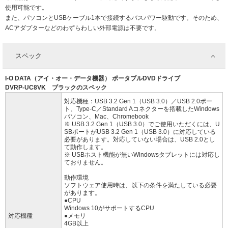
使用可能です。
また、パソコンとUSBケーブル1本で接続するバスパワー駆動です。そのため、
ACアダプターなどのわずらわしい外部電源は不要です。
スペック
I-O DATA（アイ・オー・データ機器） ポータブルDVDドライブ
DVRP-UC8VK ブラックのスペック
対応機種：USB 3.2 Gen 1（USB 3.0）／USB 2.0ポー
ト、Type-C／Standard Aコネクターを搭載したWindows
パソコン、Mac、Chromebook
※ USB 3.2 Gen 1（USB 3.0）でご使用いただくには、U
SBポートがUSB 3.2 Gen 1（USB 3.0）に対応している
必要があります。対応していない場合は、USB 2.0とし
て動作します。
※ USBホスト機能が無いWindowsタブレットには対応し
ておりません。
動作環境
ソフトウェア使用時は、以下の条件を満たしている必要
があります。
●CPU
Windows 10がサポートするCPU
対応機種
●メモリ
4GB以上