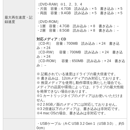
［DVD-RAM］※1、2、3、4
・片面 容量：4.7GB 読み込み：× 5 書き込み：× 5
・両面 容量：9.4GB 読み込み：× 5 書き込み：× 5
最大再生速度・記
録速度
［DVD-ROM］
・1層 容量：4.7GB 読み込み：× 8 書き込み：－
・2層 容量：8.5GB 読み込み：× 8 書き込み：－
対応メディア：CD
［CD-R］ 容量：700MB 読み込み：× 24 書き込
み：× 24
［CD-RW］ 容量：700MB 読み込み：× 24 書き込
み：× 24
［CD-ROM］ 容量：650MB 読み込み：× 24 書き込
み：－
※ 記載されている速度はドライブの最大倍速です。
※ 書き込みは、12cmメディアのみ対応しております。
※ 推奨メディアを使用し動作環境を満たした場合でも、
メディアの品質や環境によっては、ドライブの最大性能
を発揮できない場合があります。
※1 カートリッジタイプのメディアはお使いいただけま
せん。
※2 2.6GB／面のメディアには対応しておりません。
※3 2倍速以下のメディアは、書き込みは非対応です。
※4 mac OSの場合、書き込みは非対応です。
・USBケーブル（A-C USB 3.2 Gen 1（USB 3.0）、約5
0cm）