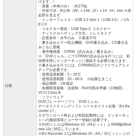
けます。）
・質量（本体のみ）：約270g
・外形寸法：約136（W）x 146（D）x 14（H）mm ※突
起部を含まず
・インターフェイス：USB 3.2 Gen 1（USB 3.0）／US
B 2.0
・コネクター形状：USB Type-C コネクター
・ディスクローディング方式：トレイタイプ
・設置条件：水平のみ ※垂直不可
・書き込みエラー防止機能：DVD書き込み、CD書き込
みともに搭載
・著作権保護：CPRM（読み込み／書き込み）
※「DVDミレル」にてCPRMの読み込みを行うには、初
回再生時にインターネットに接続する必要があります。
※書き込みを行うには、CPRM対応のソフトウェアとメ
ディアが必要です。
・使用温度範囲：5～35℃
・使用湿度範囲：20～80％ ※結露なきこと
・保証期間：1年保証
仕様
・各種取得規格・法規制：RoHS指令準拠（10物質）、
VCCI Class B
・ソフトウェア
DVDプレーヤーソフト「DVDミレル」
データライティングソフト ソースネクスト社製「B's Re
corder 17」
※ダウンロード時および初回起動時には、インターネッ
トへの接続環境とユーザー登録が必要です。
※DVDミレルはWindows 10（64ビット）とARM版Wind
ows 10に対応しています。
※B's Recorder 17はWindows 10（64／32ビット）にの