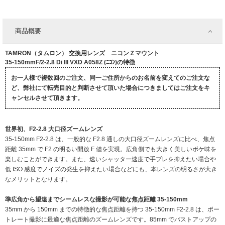
商品概要
TAMRON（タムロン） 交換用レンズ ニコンＺマウント
35-150mmF/2-2.8 Di III VXD A058Z (ﾆｺﾝ)の特徴
お一人様で複数回のご注文、同一ご住所からのお名前を変えてのご注文な
ど、弊社にて転売目的と判断させて頂いた場合につきましてはご注文をキ
ャンセルさせて頂きます。
世界初、F2-2.8 大口径ズームレンズ
35-150mm F2-2.8 は、一般的な F2.8 通しの大口径ズームレンズに比べ、焦点
距離 35mm で F2 の明るい開放 F 値を実現。広角側でも大きく美しいボケ味を
楽しむことができます。また、速いシャッター速度で手ブレを抑えたい場合や
低 ISO 感度でノイズの発生を抑えたい場合などにも、本レンズの明るさが大き
なメリットとなります。
準広角から望遠までシームレスな撮影が可能な焦点距離 35-150mm
35mm から 150mm までの特徴的な焦点距離を持つ 35-150mm F2-2.8 は、ポー
トレート撮影に最適な焦点距離のズームレンズです。85mm でバストアップの