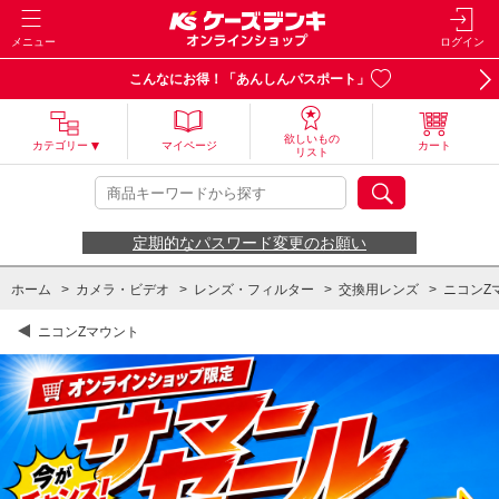
メニュー
ログイン
こんなにお得！「あんしんパスポート」
欲しいもの
カテゴリー
マイページ
カート
リスト
定期的なパスワード変更のお願い
ホーム
>
カメラ・ビデオ
>
レンズ・フィルター
>
交換用レンズ
>
ニコンZ
ニコンZマウント