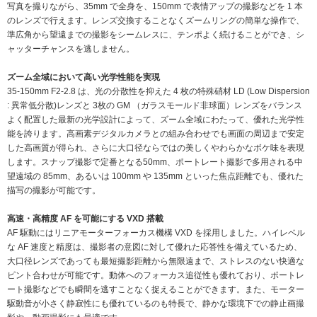
写真を撮りながら、35mm で全身を、150mm で表情アップの撮影などを 1 本
のレンズで行えます。レンズ交換することなくズームリングの簡単な操作で、
準広角から望遠までの撮影をシームレスに、テンポよく続けることができ、シ
ャッターチャンスを逃しません。
ズーム全域において高い光学性能を実現
35-150mm F2-2.8 は、光の分散性を抑えた 4 枚の特殊硝材 LD (Low Dispersion
: 異常低分散)レンズと 3枚の GM （ガラスモールド非球面）レンズをバランス
よく配置した最新の光学設計によって、ズーム全域にわたって、優れた光学性
能を誇ります。高画素デジタルカメラとの組み合わせでも画面の周辺まで安定
した高画質が得られ、さらに大口径ならではの美しくやわらかなボケ味を表現
します。スナップ撮影で定番となる50mm、ポートレート撮影で多用される中
望遠域の 85mm、あるいは 100mm や 135mm といった焦点距離でも、優れた
描写の撮影が可能です。
高速・高精度 AF を可能にする VXD 搭載
AF 駆動にはリニアモーターフォーカス機構 VXD を採用しました。ハイレベル
な AF 速度と精度は、撮影者の意図に対して優れた応答性を備えているため、
大口径レンズであっても最短撮影距離から無限遠まで、ストレスのない快適な
ピント合わせが可能です。動体へのフォーカス追従性も優れており、ポートレ
ート撮影などでも瞬間を逃すことなく捉えることができます。また、モーター
駆動音が小さく静寂性にも優れているのも特長で、静かな環境下での静止画撮