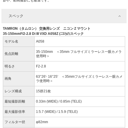
影や、動画撮影にも最適です。
スペック
TAMRON（タムロン） 交換用レンズ ニコンＺマウント
35-150mmF/2-2.8 Di III VXD A058Z (ﾆｺﾝ)のスペック
モデル名
A058
35-150mm ＜35mm フルサイズミラーレス一眼カメラ
焦点距離
使用時＞
明るさ
F2-2.8
63°26'- 16°25' ＜35mmフルサイズミラーレス一眼カメ
画角
ラ使用時＞
レンズ構成
15群21枚
最短撮影距離
0.33m (WIDE) / 0.85m (TELE)
最大撮影倍率
1:5.7 (WIDE) / 1:5.9 (TELE)
フィルター径
φ82mm