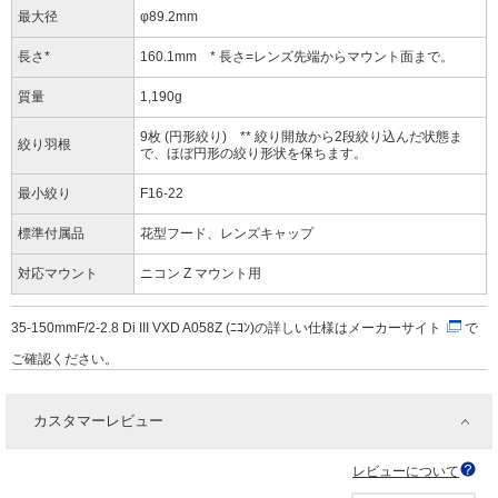
最大径
φ89.2mm
長さ*
160.1mm * 長さ=レンズ先端からマウント面まで。
質量
1,190g
9枚 (円形絞り) ** 絞り開放から2段絞り込んだ状態ま
絞り羽根
で、ほぼ円形の絞り形状を保ちます。
最小絞り
F16-22
標準付属品
花型フード、レンズキャップ
対応マウント
ニコン Z マウント用
35-150mmF/2-2.8 Di III VXD A058Z (ﾆｺﾝ)の詳しい仕様は
メーカーサイト
で
ご確認ください。
カスタマーレビュー
レビューについて