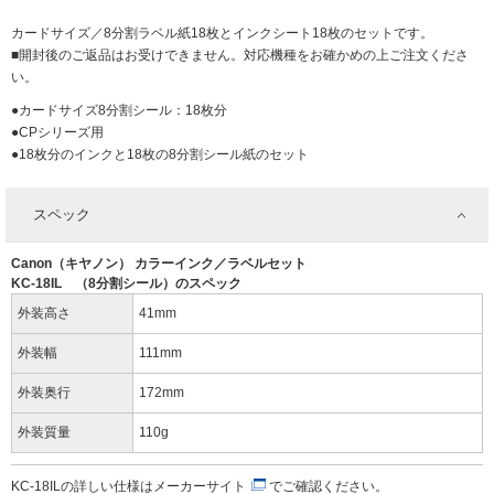
カードサイズ／8分割ラベル紙18枚とインクシート18枚のセットです。
■開封後のご返品はお受けできません。対応機種をお確かめの上ご注文くださ
い。
●カードサイズ8分割シール：18枚分
●CPシリーズ用
●18枚分のインクと18枚の8分割シール紙のセット
スペック
Canon（キヤノン） カラーインク／ラベルセット
KC-18IL （8分割シール）のスペック
外装高さ
41mm
外装幅
111mm
外装奥行
172mm
外装質量
110g
KC-18ILの詳しい仕様は
メーカーサイト
でご確認ください。