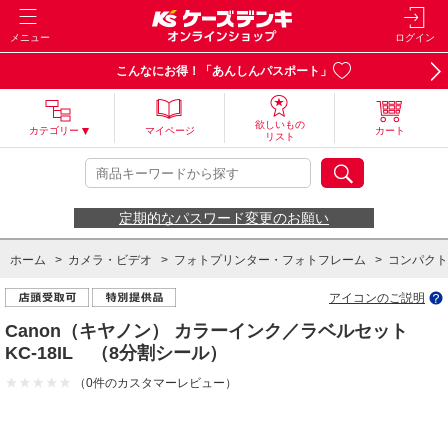
メニュー
ログイン
こんなにお得！「あんしんパスポート」
欲しいもの
カテゴリー
マイページ
カート
リスト
定期的なパスワード変更のお願い
ホーム
>
カメラ・ビデオ
>
フォトプリンター・フォトフレーム
>
コンパクト
アイコンのご説明
ホーム
>
パソコン・周辺機器
>
パソコンサプライ・消耗品
>
プリンターイン
Canon（キヤノン） カラーインク／ラベルセット
KC-18IL （8分割シール）
（0件のカスタマーレビュー）