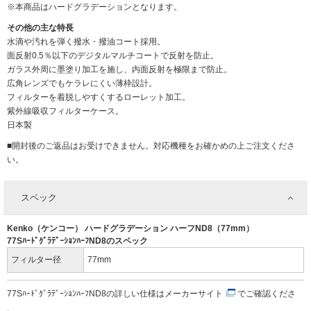
※本商品はハードグラデーションとなります。
その他の主な特長
水滴や汚れを弾く撥水・撥油コート採用。
面反射0.5％以下のデジタルマルチコートで反射を防止。
ガラス外周に墨塗り加工を施し、内面反射を極限まで防止。
広角レンズでもケラレにくい薄枠設計。
フィルターを着脱しやすくするローレット加工。
紫外線吸収フィルターケース。
日本製
■開封後のご返品はお受けできません。対応機種をお確かめの上ご注文くださ
い。
スペック
Kenko（ケンコー） ハードグラデーション ハーフND8（77mm）
77SﾊｰﾄﾞｸﾞﾗﾃﾞｰｼｮﾝﾊｰﾌND8のスペック
フィルター径
77mm
77SﾊｰﾄﾞｸﾞﾗﾃﾞｰｼｮﾝﾊｰﾌND8の詳しい仕様は
メーカーサイト
でご確認くださ