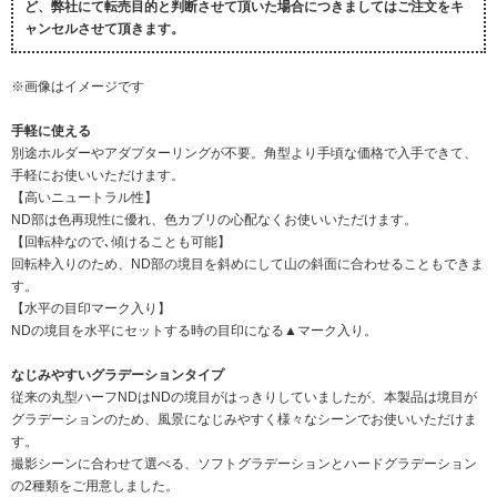
ど、弊社にて転売目的と判断させて頂いた場合につきましてはご注文をキ
ャンセルさせて頂きます。
※画像はイメージです
手軽に使える
別途ホルダーやアダプターリングが不要。角型より手頃な価格で入手できて、
手軽にお使いいただけます。
【高いニュートラル性】
ND部は色再現性に優れ、色カブリの心配なくお使いいただけます。
【回転枠なので､傾けることも可能】
回転枠入りのため、ND部の境目を斜めにして山の斜面に合わせることもできま
す。
【水平の目印マーク入り】
NDの境目を水平にセットする時の目印になる▲マーク入り。
なじみやすいグラデーションタイプ
従来の丸型ハーフNDはNDの境目がはっきりしていましたが、本製品は境目が
グラデーションのため、風景になじみやすく様々なシーンでお使いいただけま
す。
撮影シーンに合わせて選べる、ソフトグラデーションとハードグラデーション
の2種類をご用意しました。