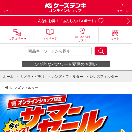
メニュー
ログイン
こんなにお得！「あんしんパスポート」
欲しいもの
カテゴリー
マイページ
カート
リスト
定期的なパスワード変更のお願い
ホーム
>
カメラ・ビデオ
>
レンズ・フィルター
>
レンズフィルター
レンズフィルター