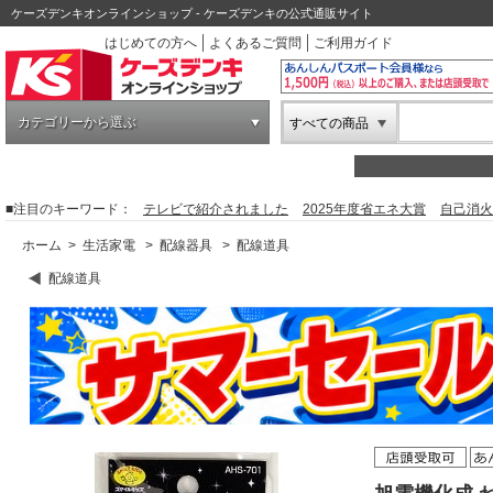
ケーズデンキオンラインショップ - ケーズデンキの公式通販サイト
はじめての方へ
よくあるご質問
ご利用ガイド
カテゴリーから選ぶ
すべての商品
■注目のキーワード：
テレビで紹介されました
2025年度省エネ大賞
自己消火
ホーム
>
生活家電
>
配線器具
>
配線道具
配線道具