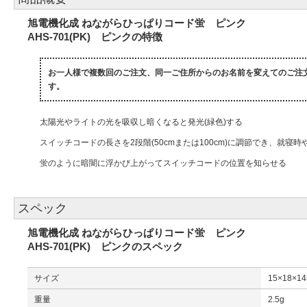
旭電機化成 ねながらひっぱりコード蛍 ピンク
AHS-701(PK) ピンクの特徴
お一人様で複数回のご注文、同一ご住所からのお名前を変えてのご注
す。
太陽光やライトの光を吸収し暗くなると発光(緑色)する
スイッチコードの長さを2段階(50cmまたは100cm)に調節でき、就寝
蛍のように暗闇に浮かび上がってスイッチコードの位置を知らせる
スペック
旭電機化成 ねながらひっぱりコード蛍 ピンク
AHS-701(PK) ピンクのスペック
サイズ
15×18×1
重量
2.5g