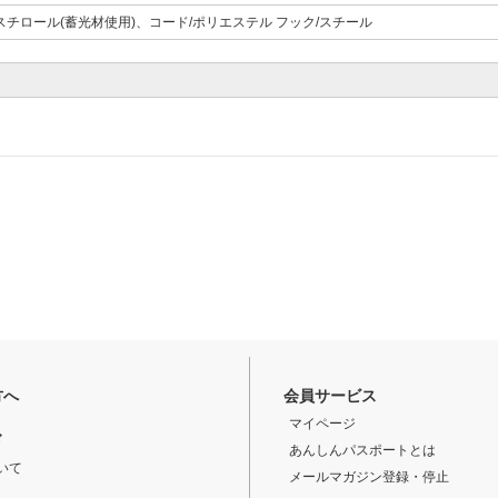
スチロール(蓄光材使用)、コード/ポリエステル フック/スチール
方へ
会員サービス
マイページ
ド
あんしんパスポートとは
いて
メールマガジン登録・停止