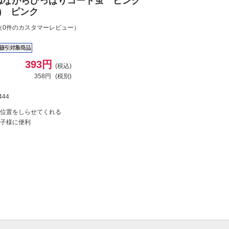
ねながらひっぱりコード蛍 ピンク
PK) ピンク
（0件のカスタマーレビュー）
393円
(税込)
358円
(税別)
444
位置をしらせてくれる
子様に便利