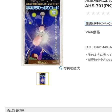
旭電機化成 
AHS-701(
Web価格
JAN：4962644951
・蛍のように光って
・就寝時や小さなお
商品概要