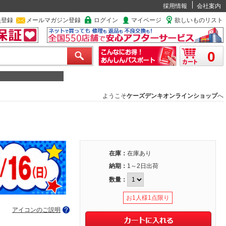
採用情報
会社案内
員登録
メールマガジン登録
ログイン
マイページ
欲しいものリスト
0
ようこそ
ケーズデンキオンラインショップ
へ
在庫：
在庫あり
納期：
1～2日出荷
数量：
お1人様1点限り
アイコンのご説明