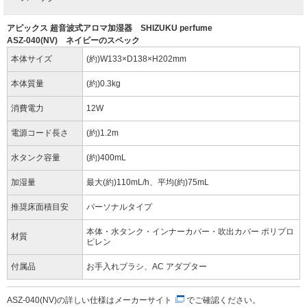
アピックス 超音波式アロマ加湿器 SHIZUKU perfume
ASZ-040(NV) ネイビーのスペック
本体サイズ
(約)W133×D138×H202mm
本体質量
(約)0.3kg
消費電力
12W
電源コード長さ
(約)1.2m
水タンク容量
(約)400mL
加湿量
最大(約)110mL/h、平均(約)75mL
推奨床面積目安
パーソナルタイプ
本体・水タンク・インナーカバー・吹出カバー ポリプロ
材質
ピレン
付属品
お手入れブラシ、AC アダプター
ASZ-040(NV)の詳しい仕様は
メーカーサイト
でご確認ください。