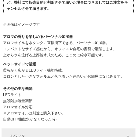
ど、弊社にて転売目的と判断させて頂いた場合につきましてはご注文をキ
ャンセルさせて頂きます。
※画像はイメージです
アロマの香りを楽しめるパーソナル加湿器
アロマオイルを水タンクに直接滴下できる、パーソナル加湿器。
コンパクトなサイズ感だから、オフィスや自宅の書斎で活躍します。
上から水を注げる上部給水式のため、こまめに給水可能です。
ベットサイドで活躍
柔らかく広がるLEDライト機能搭載。
コロンとした小さなフォルムと落ち着いた色合いがお部屋になじみます。
その他の主な機能
LEDライト
無段階加湿量調節
アロマオイル対応
※アロマオイルは別途ご購入下さい。
自動OFF機能(水がなくなった時)
スペック