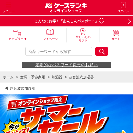
メニュー
ログイン
こんなにお得！「あんしんパスポート」
欲しいもの
カテゴリー
マイページ
カート
リスト
定期的なパスワード変更のお願い
ホーム
>
空調・季節家電
>
加湿器
>
超音波式加湿器
超音波式加湿器