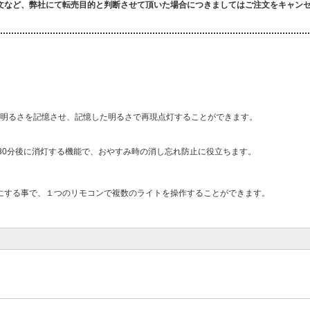
文など、弊社にて転売目的と判断させて頂いた場合につきましてはご注文をキャン
。
時の明るさを記憶させ、記憶した明るさで再現点灯することができます。
30分後に消灯する機能で、おやすみ時の消し忘れ防止に役立ちます。
にする事で、１つのリモコンで複数のライトを操作することができます。