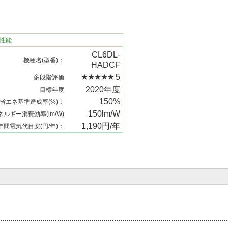
性能
CL6DL-
機種名(型番)：
HADCF
5
多段階評価
2020年度
目標年度
150%
省エネ基準達成率(%)：
150lm/W
ネルギー消費効率(lm/W)
1,190円/年
年間電気代目安(円/年)：