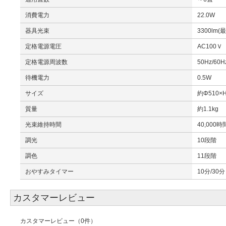
消費電力
22.0W
器具光束
3300lm
定格電源電圧
AC100Ｖ
定格電源周波数
50Hz/60H
待機電力
0.5W
サイズ
約Φ510×
質量
約1.1kg
光束維持時間
40,000時
調光
10段階
調色
11段階
おやすみタイマー
10分/30分
カスタマーレビュー
カスタマーレビュー（0件）