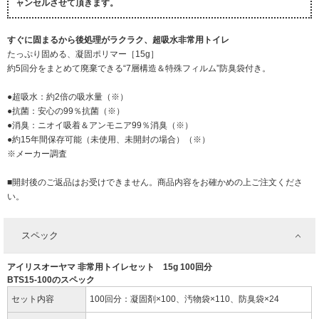
ャンセルさせて頂きます。
すぐに固まるから後処理がラクラク、超吸水非常用トイレ
たっぷり固める、凝固ポリマー［15g］
約5回分をまとめて廃棄できる“7層構造＆特殊フィルム”防臭袋付き。
●超吸水：約2倍の吸水量（※）
●抗菌：安心の99％抗菌（※）
●消臭：ニオイ吸着＆アンモニア99％消臭（※）
●約15年間保存可能（未使用、未開封の場合）（※）
※メーカー調査
■開封後のご返品はお受けできません。商品内容をお確かめの上ご注文くださ
い。
スペック
アイリスオーヤマ 非常用トイレセット 15g 100回分
BTS15-100のスペック
セット内容
100回分：凝固剤×100、汚物袋×110、防臭袋×24