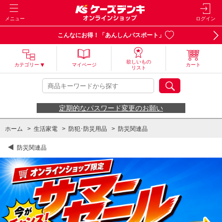
メニュー
ログイン
こんなにお得！「あんしんパスポート」
欲しいもの
カテゴリー
マイページ
カート
リスト
定期的なパスワード変更のお願い
ホーム
>
生活家電
>
防犯･防災用品
>
防災関連品
防災関連品