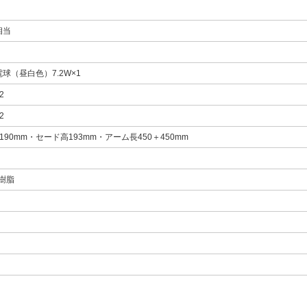
相当
D電球（昼白色）7.2W×1
2
2
190mm・セード高193mm・アーム長450＋450mm
/樹脂