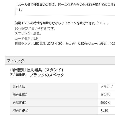
お一人様で複数回のご注文、同一ご住所からのお名前を変えてのご注
す。
初期モデルの特性を継承しながらリファインを続けてきた「108」。
変わらない“使いやすさ”です。
スプリング：黒色。
コード長さ：1.9m
搭載ランプ：LED電球 LDA7N-G/2（昼白色）/LEDモジュール寿命：40,0
スペック
山田照明 照明器具（スタンド）
Z-108NB ブラックのスペック
取付方法
クランプ
光色(LED)
昼白色
色温度(K)
5000K
演色性(Ra)
Ra80