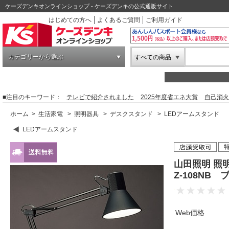
ケーズデンキオンラインショップ - ケーズデンキの公式通販サイト
はじめての方へ
よくあるご質問
ご利用ガイド
カテゴリーから選ぶ
すべての商品
■注目のキーワード：
テレビで紹介されました
2025年度省エネ大賞
自己消火
ホーム
>
生活家電
>
照明器具
>
デスクスタンド
>
LEDアームスタンド
LEDアームスタンド
山田照明 照
Z-108NB
Web価格