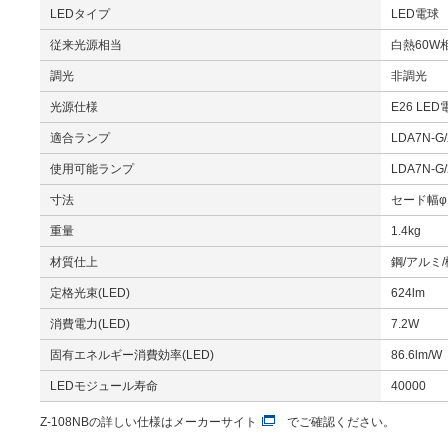
LEDタイプ
LED電球
従来光源相当
白熱60W
調光
非調光
光源仕様
E26 LE
適合ランプ
LDA7N-G/
使用可能ランプ
LDA7N-G/
寸法
セード幅φ
重量
1.4kg
材質仕上
鋼/アルミ
定格光束(LED)
624lm
消費電力(LED)
7.2W
固有エネルギー消費効率(LED)
86.6lm/W
LEDモジュール寿命
40000
Z-108NBの詳しい仕様は
メーカーサイト
でご確認ください。