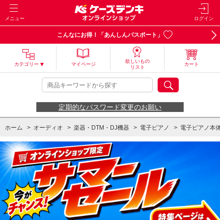
メニュー
ログイン
こんなにお得！「あんしんパスポート」
欲しいもの
カテゴリー
マイページ
カート
リスト
定期的なパスワード変更のお願い
ホーム
>
オーディオ
>
楽器・DTM・DJ機器
>
電子ピアノ
>
電子ピアノ本
ホーム
>
カー用品・ホビー・アウトドア他
>
楽器・DTM・DJ機器
>
電子ピ