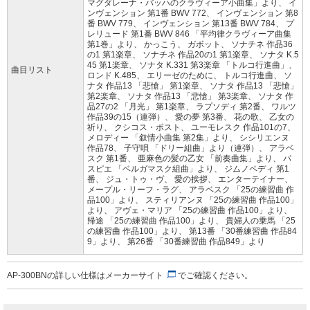
マグダレーナ・バッハのクラヴィーア小曲集」より、 イ
ンヴェンション 第1番 BWV 772、 インヴェンション 第8
番 BWV 779、 インヴェンション 第13番 BWV 784、 プ
レリュード 第1番 BWV 846 「平均律クラヴィーア曲集
第1巻」より、 かっこう、 ガボット、 ソナチネ 作品36
の1 第1楽章、 ソナチネ 作品20の1 第1楽章、 ソナタ K.5
45 第1楽章、 ソナタ K.331 第3楽章 「トルコ行進曲」、
曲目リスト
ロンド K.485、 エリーゼのために、 トルコ行進曲、 ソ
ナタ 作品13 「悲愴」 第1楽章、 ソナタ 作品13 「悲愴」
第2楽章、 ソナタ 作品13 「悲愴」 第3楽章、 ソナタ 作
品27の2 「月光」 第1楽章、 ラプソディ 第2番、 ワルツ
作品39の15（連弾）、 愛の夢 第3番、 花の歌、 乙女の
祈り、 クシコス・ポスト、 ユーモレスク 作品101の7、
メロディー 「叙情小曲集 第2集」より、 シシリエンヌ
作品78、 子守唄 「ドリー組曲」より（連弾）、 アラベ
スク 第1番、 亜麻色の髪の乙女 「前奏曲集」より、 パ
スピエ 「ベルガマスク組曲」より、 ジムノペディ 第1
番、 ジュ・トゥ・ヴ、 愛の挨拶、 エンターテイナー、
メープル・リーフ・ラグ、 アラベスク 「25の練習曲 作
品100」より、 スティリアンヌ 「25の練習曲 作品100」
より、 アヴェ・マリア 「25の練習曲 作品100」より、
帰途 「25の練習曲 作品100」より、 貴婦人の乗馬 「25
の練習曲 作品100」より、 第13番 「30番練習曲 作品84
9」より、 第26番 「30番練習曲 作品849」より
AP-300BNの詳しい仕様は
メーカーサイト
でご確認ください。