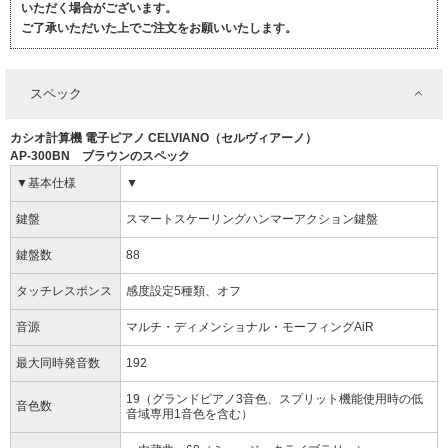
いただく場合がございます。
ご了承いただいた上でご注文をお願いいたします。
スペック
カシオ計算機 電子ピアノ CELVIANO（セルヴィアーノ）
AP-300BN ブラウンのスペック
▼基本仕様
▼
鍵盤
スマートスケーリングハンマーアクション鍵盤
鍵盤数
88
タッチレスポンス
感度設定5種類、オフ
音源
マルチ・ディメンショナル・モーフィングAiR
最大同時発音数
192
19（グランドピアノ3音色、スプリット機能使用時の低
音色数
音域専用1音色を含む）