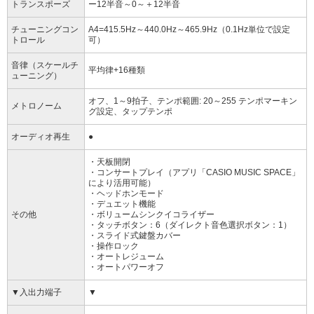
トランスポーズ
ー12半音～0～＋12半音
チューニングコン
A4=415.5Hz～440.0Hz～465.9Hz（0.1Hz単位で設定
トロール
可）
音律（スケールチ
平均律+16種類
ューニング）
オフ、1～9拍子、テンポ範囲: 20～255 テンポマーキン
メトロノーム
グ設定、タップテンポ
オーディオ再生
●
・天板開閉
・コンサートプレイ（アプリ「CASIO MUSIC SPACE」
により活用可能）
・ヘッドホンモード
・デュエット機能
その他
・ボリュームシンクイコライザー
・タッチボタン：6（ダイレクト音色選択ボタン：1）
・スライド式鍵盤カバー
・操作ロック
・オートレジューム
・オートパワーオフ
▼入出力端子
▼