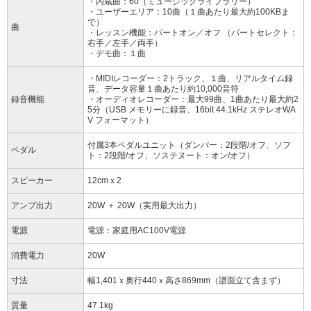
・内蔵曲：60（ミュージックライブラリー）
・ユーザーエリア：10曲（１曲あたり最大約100KBま
で）
曲
・レッスン機能：パートオン／オフ （パートセレクト：
右手／左手／両手）
・デモ曲：１曲
・MIDIレコーダー：2トラック、１曲、リアルタイム録
音、データ容量１曲あたり約10,000音符
録音機能
・オーディオレコーダー：最大99曲、1曲あたり最大約2
5分（USB メモリーに録音、16bit 44.1kHz ステレオWA
V フォーマット）
付属3本ペダルユニット（ダンパー：2段階/オフ、ソフ
ペダル
ト：2段階/オフ、ソステヌート：オン/オフ）
スピーカー
12cmｘ2
アンプ出力
20W ＋ 20W（実用最大出力）
電源
電源：家庭用AC100V電源
消費電力
20W
寸法
幅1,401ｘ奥行440ｘ高さ869mm（譜面立て含まず）
質量
47.1kg