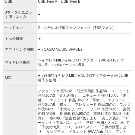
USB
USB Type A、USB Type B
3本ペダルユニッ
●
ト用コネクタ
ヘッドホン
2：ステレオ標準フォンジャック（TRSフォン)
▼拡張機能
▼
アプリリンク機能
●（CASIO MUSIC SPACE）
ワイヤレスMIDI & AUDIOアダプター（WU-BT10）付
ワイヤレス機能
属、Bluetoothバージョン5.0
●（付属ワイヤレスMIDI & AUDIOアダプターまたはUSB
MIDI
端子を使用）
ノクターン 作品9の2、 幻想即興曲 作品66、 エチュード
作品10の3 「別れの曲」、 エチュード 作品10の5 「黒
鍵」、 エチュード 作品10の12 「革命」、 エチュード
作品25の9 「蝶々」、 プレリュード 作品28の7、 ワルツ
作品64の1 「小犬のワルツ」、 ワルツ 作品64の2、 楽興
の時 第3番、 即興曲 作品90の2、 軍隊行進曲 第1番（連
弾）、 春の歌 「無言歌 第5集」より、 楽しき農夫 「ユ
ーゲント・アルバム」より、 見知らぬ国と人々について
「子供の情景」より、 トロイメライ 「子供の情景」よ
り、 タンブラン、 メヌエット BWV Anh. 114 「アンナ・