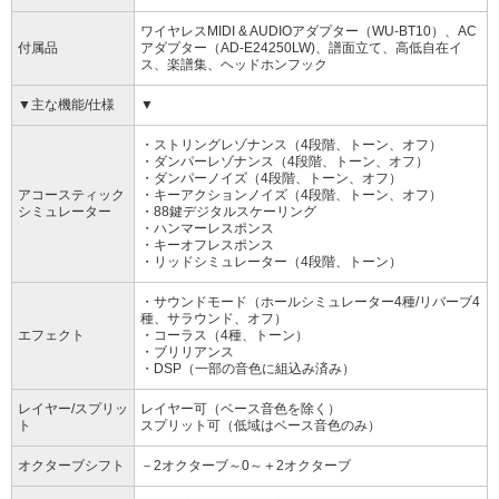
ワイヤレスMIDI & AUDIOアダプター（WU-BT10）、AC
付属品
アダプター（AD-E24250LW)、譜面立て、高低自在イ
ス、楽譜集、ヘッドホンフック
▼主な機能/仕様
▼
・ストリングレゾナンス（4段階、トーン、オフ）
・ダンパーレゾナンス（4段階、トーン、オフ）
・ダンパーノイズ（4段階、トーン、オフ）
アコースティック
・キーアクションノイズ（4段階、トーン、オフ）
シミュレーター
・88鍵デジタルスケーリング
・ハンマーレスポンス
・キーオフレスポンス
・リッドシミュレーター（4段階、トーン）
・サウンドモード（ホールシミュレーター4種/リバーブ4
種、サラウンド、オフ）
エフェクト
・コーラス（4種、トーン）
・ブリリアンス
・DSP（一部の音色に組込み済み）
レイヤー/スプリッ
レイヤー可（ベース音色を除く）
ト
スプリット可（低域はベース音色のみ）
オクターブシフト
－2オクターブ～0～＋2オクターブ