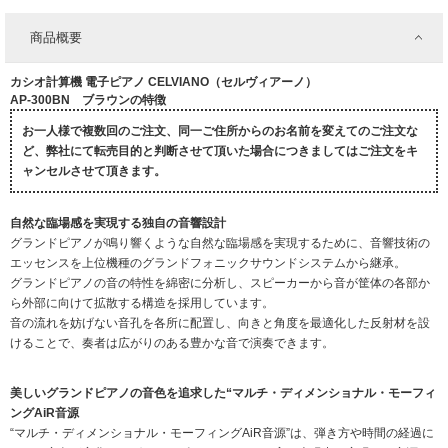
商品概要
カシオ計算機 電子ピアノ CELVIANO（セルヴィアーノ）
AP-300BN ブラウンの特徴
お一人様で複数回のご注文、同一ご住所からのお名前を変えてのご注文な
ど、弊社にて転売目的と判断させて頂いた場合につきましてはご注文をキ
ャンセルさせて頂きます。
自然な臨場感を実現する独自の音響設計
グランドピアノが鳴り響くような自然な臨場感を実現するために、音響技術の
エッセンスを上位機種のグランドフォニックサウンドシステムから継承。
グランドピアノの音の特性を綿密に分析し、スピーカーから音が筐体の各部か
ら外部に向けて拡散する構造を採用しています。
音の流れを妨げない音孔を各所に配置し、向きと角度を最適化した反射材を設
けることで、奏者は広がりのある豊かな音で演奏できます。
美しいグランドピアノの音色を追求した“マルチ・ディメンショナル・モーフィ
ングAiR音源
“マルチ・ディメンショナル・モーフィングAiR音源”は、弾き方や時間の経過に