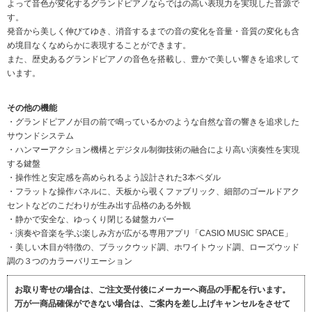
よって音色が変化するグランドピアノならではの高い表現力を実現した音源で
す。
発音から美しく伸びてゆき、消音するまでの音の変化を音量・音質の変化も含
め境目なくなめらかに表現することができます。
また、歴史あるグランドピアノの音色を搭載し、豊かで美しい響きを追求して
います。
その他の機能
・グランドピアノが目の前で鳴っているかのような自然な音の響きを追求した
サウンドシステム
・ハンマーアクション機構とデジタル制御技術の融合により高い演奏性を実現
する鍵盤
・操作性と安定感を高められるよう設計された3本ペダル
・フラットな操作パネルに、天板から覗くファブリック、細部のゴールドアク
セントなどのこだわりが生み出す品格のある外観
・静かで安全な、ゆっくり閉じる鍵盤カバー
・演奏や音楽を学ぶ楽しみ方が広がる専用アプリ「CASIO MUSIC SPACE」
・美しい木目が特徴の、ブラックウッド調、ホワイトウッド調、ローズウッド
調の３つのカラーバリエーション
お取り寄せの場合は、ご注文受付後にメーカーへ商品の手配を行います。
万が一商品確保ができない場合は、ご案内を差し上げキャンセルをさせて