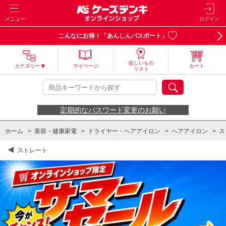
メニュー
ログイン
こんなにお得！「あんしんパスポート」
欲しいもの
カテゴリー
マイページ
カート
リスト
定期的なパスワード変更のお願い
ホーム
>
美容・健康家電
>
ドライヤー・ヘアアイロン
>
ヘアアイロン
>
ス
ストレート