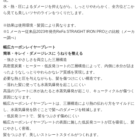
現。
水・熱・圧によるダメージを抑えながら、しっとりやわらかく、全方位どこか
ら見ても美しいツヤのラインをつくりだします。
※効果は使用環境・髪質により異なります。
※1 メーカー従来品2023年発売ReFa STRAIGHT IRON PROとの比較（メーカ
ー調べ）
幅広カーボンレイヤープレート
簡単・キレイ・ダメージレスに うねりを整える
・強さとやさしさを両立した三層構造
高密度炭素・ヒーター・低反発コートの三層構造によって、内側に水分が詰ま
ったようなしっとりやわらかなレア質感を実現します。
必要な熱と圧を与えながらも、髪を傷つけにくい構造です。
・濡れた髪に使っても水蒸気爆発を起こしにくい
高温のプレートに水があたると水蒸気爆発が起こり、キューティクルが傷つく
原因になります。
幅広カーボンレイヤープレートは、三層構造により熱の伝わり方をマイルドに
し、水蒸気爆発を防ぐことで髪へのダメージを軽減します。
・低反発コートで、 髪をつぶさず傷めにくい
幅広カーボンレイヤープレートの表面に施した低反発コートが圧を吸収し、髪
にやさしく密着。
髪をつぶさず、美しいストレートスタイルがつくれます。