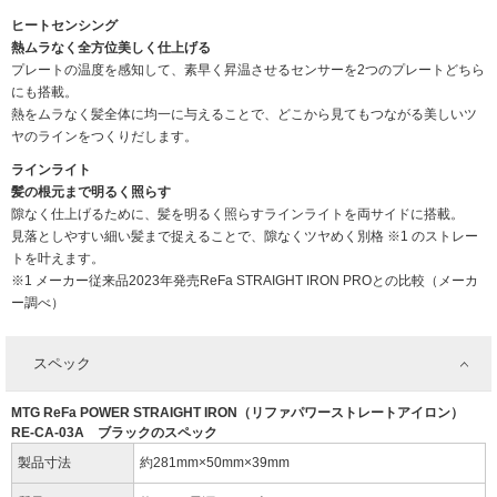
ヒートセンシング
熱ムラなく全方位美しく仕上げる
プレートの温度を感知して、素早く昇温させるセンサーを2つのプレートどちら
にも搭載。
熱をムラなく髪全体に均一に与えることで、どこから見てもつながる美しいツ
ヤのラインをつくりだします。
ラインライト
髪の根元まで明るく照らす
隙なく仕上げるために、髪を明るく照らすラインライトを両サイドに搭載。
見落としやすい細い髪まで捉えることで、隙なくツヤめく別格 ※1 のストレー
トを叶えます。
※1 メーカー従来品2023年発売ReFa STRAIGHT IRON PROとの比較（メーカ
ー調べ）
スペック
MTG ReFa POWER STRAIGHT IRON（リファパワーストレートアイロン）
RE-CA-03A ブラックのスペック
製品寸法
約281mm×50mm×39mm