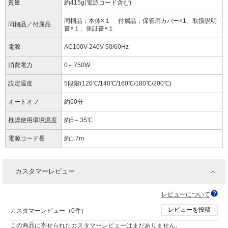
質量
約415g(電源コード含む)
同梱品：本体×１ 付属品：保管用カバー×1、取扱説明
同梱品／付属品
書×１、保証書×１
電源
AC100V-240V 50/60Hz
消費電力
0～750W
設定温度
5段階(120℃/140℃/160℃/180℃/200℃)
オートオフ
約60分
推奨使用環境温度
約5～35℃
電源コード長
約1.7m
カスタマーレビュー
レビューについて
レビューを投稿
カスタマーレビュー（0件）
この商品に寄せられたカスタマーレビューはまだありません。