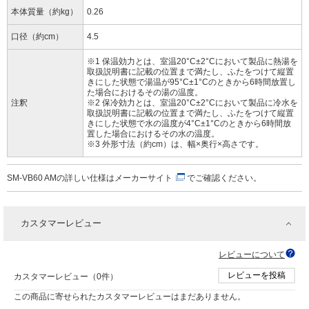
本体質量（約kg）
0.26
口径（約cm）
4.5
※1 保温効力とは、室温20°C±2°Cにおいて製品に熱湯を
取扱説明書に記載の位置まで満たし、ふたをつけて縦置
きにした状態で湯温が95°C±1°Cのときから6時間放置し
た場合におけるその湯の温度。
注釈
※2 保冷効力とは、室温20°C±2°Cにおいて製品に冷水を
取扱説明書に記載の位置まで満たし、ふたをつけて縦置
きにした状態で水の温度が4°C±1°Cのときから6時間放
置した場合におけるその水の温度。
※3 外形寸法（約cm）は、幅×奥行×高さです。
SM-VB60 AMの詳しい仕様は
メーカーサイト
でご確認ください。
カスタマーレビュー
レビューについて
レビューを投稿
カスタマーレビュー（0件）
この商品に寄せられたカスタマーレビューはまだありません。