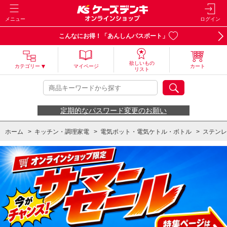
メニュー
ログイン
こんなにお得！「あんしんパスポート」
欲しいもの
カテゴリー
マイページ
カート
リスト
定期的なパスワード変更のお願い
ホーム
>
キッチン・調理家電
>
電気ポット・電気ケトル・ボトル
>
ステンレ
ホーム
>
キッチン・調理家電
>
水筒・ランチジャー
>
水筒