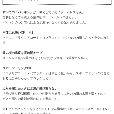
すべての「パッキン」が一体化している「シームレスせん」
分解しなくても洗える業界初※1「シームレスせん」。
パッキンのつけ忘れによる水漏れやなくす心配もありません。
本体は丸洗いOK！※2
さらに、「ラクリアコート＋（プラス）」でボトルの内側もさっとラクに洗え
る 。
飲み頃の温度を長時間キープ
ステンレス真空2重のまほうびんだから保冷・保温能力が高い。
スポーツドリンクOK
「ラクリアコート＋（プラス）」はサビに強いから、スポーツドリンクに含ま
れる塩分をしっかりブロックします。
ふたを開けたときに水滴が飛び散らない
「飛び散り抑制機構」がふたが開ききる前にふたの内側の水滴を落とすので、
デスク周りの書類が濡れにくく安心です。
※1 せんとパッキンをひとつにしたせん構造の技術。ステンレスボトルにおい