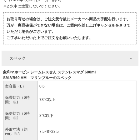
て（2020年7月30日メーカー調べ）
※2 水中に放置しないでください。
お取り寄せの場合は、ご注文受付後にメーカーへ商品の手配を行います。
万が一商品確保ができない場合は、ご案内を差し上げキャンセルをさせて
いただく場合がございます。
ご了承いただいた上でご注文をお願いいたします。
スペック
象印マホービン シームレスせん ステンレスマグ 600ml
SM-VB60 AM マリンブルーのスペック
実容量（L）
0.6
保温効力（6時
73°C以上
間）※1
保冷効力（6時
8°C以下
間）※2
外形寸法（約
7.5×8×23.5
cm）※3