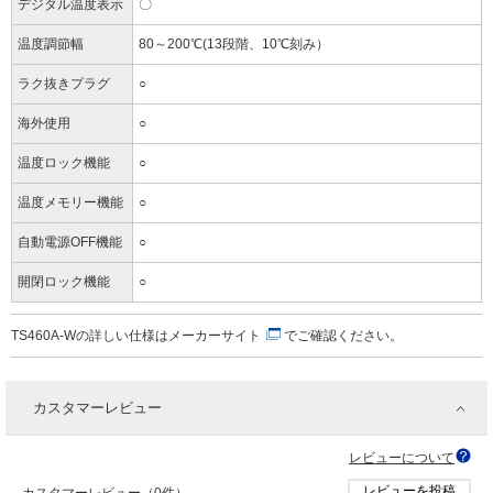
デジタル温度表示
〇
温度調節幅
80～200℃(13段階、10℃刻み）
ラク抜きプラグ
○
海外使用
○
温度ロック機能
○
温度メモリー機能
○
自動電源OFF機能
○
開閉ロック機能
○
TS460A-Wの詳しい仕様は
メーカーサイト
でご確認ください。
カスタマーレビュー
レビューについて
レビューを投稿