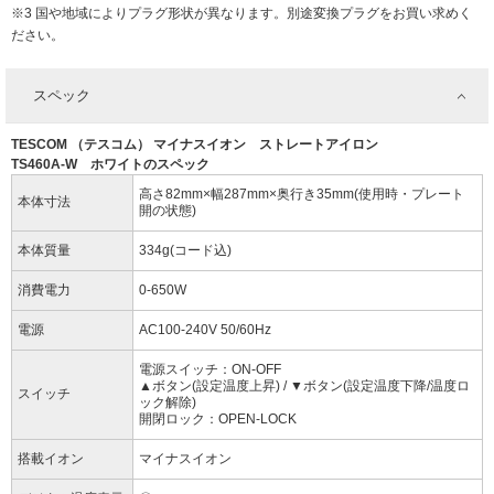
※3 国や地域によりプラグ形状が異なります。別途変換プラグをお買い求めく
ださい。
スペック
TESCOM （テスコム） マイナスイオン ストレートアイロン
TS460A-W ホワイトのスペック
高さ82mm×幅287mm×奥行き35mm(使用時・プレート
本体寸法
開の状態)
本体質量
334g(コード込)
消費電力
0-650W
電源
AC100-240V 50/60Hz
電源スイッチ：ON-OFF
▲ボタン(設定温度上昇) / ▼ボタン(設定温度下降/温度ロ
スイッチ
ック解除)
開閉ロック：OPEN-LOCK
搭載イオン
マイナスイオン