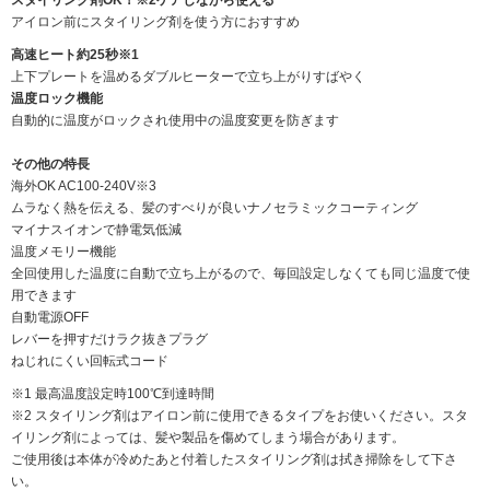
スタイリング剤OK！※2ケアしながら使える
アイロン前にスタイリング剤を使う方におすすめ
高速ヒート約25秒※1
上下プレートを温めるダブルヒーターで立ち上がりすばやく
温度ロック機能
自動的に温度がロックされ使用中の温度変更を防ぎます
その他の特長
海外OK AC100-240V※3
ムラなく熱を伝える、髪のすべりが良いナノセラミックコーティング
マイナスイオンで静電気低減
温度メモリー機能
全回使用した温度に自動で立ち上がるので、毎回設定しなくても同じ温度で使
用できます
自動電源OFF
レバーを押すだけラク抜きプラグ
ねじれにくい回転式コード
※1 最高温度設定時100℃到達時間
※2 スタイリング剤はアイロン前に使用できるタイプをお使いください。スタ
イリング剤によっては、髪や製品を傷めてしまう場合があります。
ご使用後は本体が冷めたあと付着したスタイリング剤は拭き掃除をして下さ
い。