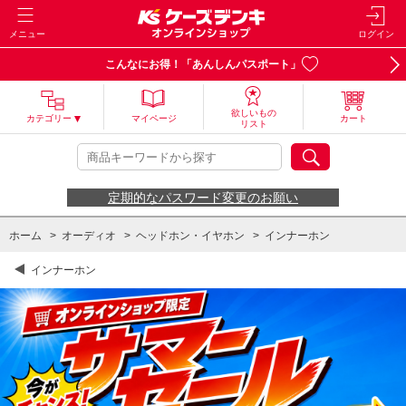
メニュー
ログイン
こんなにお得！「あんしんパスポート」
欲しいもの
カテゴリー
マイページ
カート
リスト
定期的なパスワード変更のお願い
ホーム
>
オーディオ
>
ヘッドホン・イヤホン
>
インナーホン
インナーホン