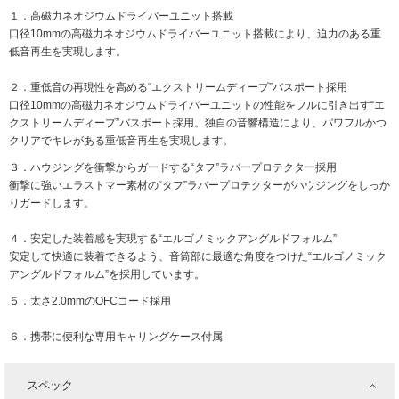
１．高磁力ネオジウムドライバーユニット搭載
口径10mmの高磁力ネオジウムドライバーユニット搭載により、迫力のある重
低音再生を実現します。
２．重低音の再現性を高める“エクストリームディープ”バスポート採用
口径10mmの高磁力ネオジウムドライバーユニットの性能をフルに引き出す“エ
クストリームディープ”バスポート採用。独自の音響構造により、パワフルかつ
クリアでキレがある重低音再生を実現します。
３．ハウジングを衝撃からガードする“タフ”ラバープロテクター採用
衝撃に強いエラストマー素材の“タフ”ラバープロテクターがハウジングをしっか
りガードします。
４．安定した装着感を実現する“エルゴノミックアングルドフォルム”
安定して快適に装着できるよう、音筒部に最適な角度をつけた“エルゴノミック
アングルドフォルム”を採用しています。
５．太さ2.0mmのOFCコード採用
６．携帯に便利な専用キャリングケース付属
スペック