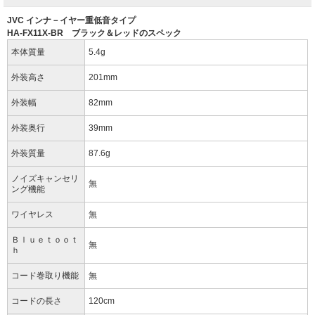
JVC インナ－イヤー重低音タイプ
HA-FX11X-BR ブラック＆レッドのスペック
本体質量
5.4g
外装高さ
201mm
外装幅
82mm
外装奥行
39mm
外装質量
87.6g
ノイズキャンセリ
無
ング機能
ワイヤレス
無
Ｂｌｕｅｔｏｏｔ
無
ｈ
コード巻取り機能
無
コードの長さ
120cm