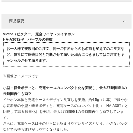
商品概要
Victor（ビクター） 完全ワイヤレスイヤホン
HA-A30T2-V パープルの特徴
お一人様で複数回のご注文、同一ご住所からのお名前を変えてのご注文な
ど、弊社にて転売目的と判断させて頂いた場合につきましてはご注文をキ
ャンセルさせて頂きます。
※画像はイメージです
小型・軽量ボディと、充電ケースのコンパクト化を実現し、最大27時間※1の
長時間再生も両立
イヤホン本体と充電ケースのデザイン見直しを実施。約4.5g（片耳）で軽やか
な装着感の小型・軽量ボディと、充電ケースのコンパクト化（「HA-A30T」と
比較して15％軽量化）を実現、最大27時間※1の長時間再生も両立していま
す。
さらに、充電ケースは手のひらにも収まりやすいサイズとなり、小さなバッグ
などでも持ち運びがしやすくなりました。