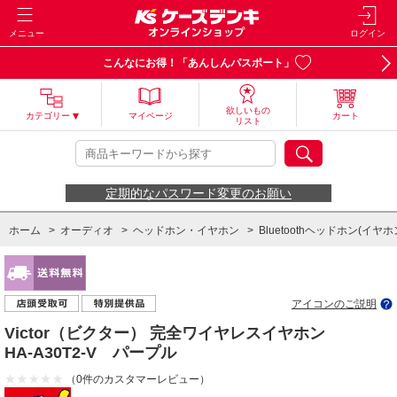
メニュー
ログイン
こんなにお得！「あんしんパスポート」
欲しいもの
カテゴリー
マイページ
カート
リスト
定期的なパスワード変更のお願い
ホーム
>
オーディオ
>
ヘッドホン・イヤホン
>
Bluetoothヘッドホン(イヤホ
ホーム
>
オーディオ
>
ヘッドホン・イヤホン
>
完全ワイヤレスヘッドホン(イ
アイコンのご説明
Victor（ビクター） 完全ワイヤレスイヤホン
HA-A30T2-V パープル
（0件のカスタマーレビュー）