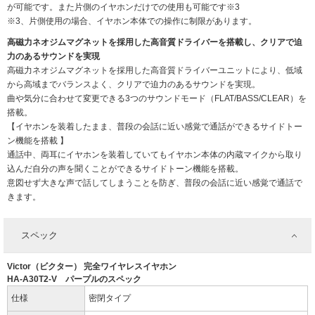
が可能です。また片側のイヤホンだけでの使用も可能です※3
※3、片側使用の場合、イヤホン本体での操作に制限があります。
高磁力ネオジムマグネットを採用した高音質ドライバーを搭載し、クリアで迫
力のあるサウンドを実現
高磁力ネオジムマグネットを採用した高音質ドライバーユニットにより、低域
から高域までバランスよく、クリアで迫力のあるサウンドを実現。
曲や気分に合わせて変更できる3つのサウンドモード（FLAT/BASS/CLEAR）を
搭載。
【イヤホンを装着したまま、普段の会話に近い感覚で通話ができるサイドトー
ン機能を搭載 】
通話中、両耳にイヤホンを装着していてもイヤホン本体の内蔵マイクから取り
込んだ自分の声を聞くことができるサイドトーン機能を搭載。
意図せず大きな声で話してしまうことを防ぎ、普段の会話に近い感覚で通話で
きます。
スペック
Victor（ビクター） 完全ワイヤレスイヤホン
HA-A30T2-V パープルのスペック
仕様
密閉タイプ