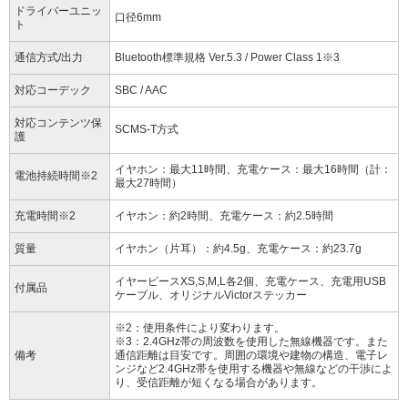
ドライバーユニッ
口径6mm
ト
通信方式/出力
Bluetooth標準規格 Ver.5.3 / Power Class 1※3
対応コーデック
SBC / AAC
対応コンテンツ保
SCMS-T方式
護
イヤホン：最大11時間、充電ケース：最大16時間（計：
電池持続時間※2
最大27時間）
充電時間※2
イヤホン：約2時間、充電ケース：約2.5時間
質量
イヤホン（片耳）：約4.5g、充電ケース：約23.7g
イヤーピースXS,S,M,L各2個、充電ケース、充電用USB
付属品
ケーブル、オリジナルVictorステッカー
※2：使用条件により変わります。
※3：2.4GHz帯の周波数を使用した無線機器です。また
備考
通信距離は目安です。周囲の環境や建物の構造、電子レ
ンジなど2.4GHz帯を使用する機器や無線などの干渉によ
り、受信距離が短くなる場合があります。