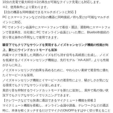
10分の充電で最大80分※2の再生が可能なクイック充電にも対応します。
※2、使用条件により変わります。
【2台の機器を同時接続できるマルチポイントに対応 】
PC とスマートフォンなどの2台の機器に同時接続／待ち受けが可能なマルチポ
イントに対応。
PC でオンライン会議中にスマートフォンで着信・通話、通勤時にスマートフォ
ンで音楽再生、出社後に PC でオンライン会議といった際に、Bluetooth接続の
切り替え操作の手間なしで使用できます。
騒音下でもクリアなサウンドを実現するノイズキャンセリング機能の性能が向
上、新たにウインドカットモードも追加
内蔵マイクで集音した周囲のノイズを打ち消す信号を高精度に生成し、ノイズ
を低減するノイズキャンセリング機能は、先行モデル「HA-A30T」よりも性能
がさらに向上。
ノイズキャンセリングの効果を高めるために、やわらかい素材で遮音性に優れ
たイヤーピースを採用。
ノイズキャンセリング機能とイヤーピースの遮音性により、騒がしさが気にな
る環境でもクリアなサウンドが楽しめます。
風切り音を抑制するウインドカットモードを新たに追加し、屋外で風の強い状
況下でもクリアなサウンドでリスニングできます。
【テレワークなどでも快適に通話できるマイクミュート機能を搭載 】
マイクミュート機能を搭載し、オンライン会議や講義、テレワークなどの通話
時に、本体を軽くタッチするだけでマイクのON/OFFをすばやく切り替えること