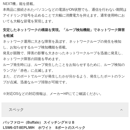
NEXT機」能を搭載。
本商品に接続されたパソコンなどの電源がON状態でも、通信を行わない期間は
アイドリング信号を止めることで大幅に消費電力を抑えます。通常使用時にお
いても大幅な節電を実現します。
安定したネットワークの構築を実現。「ループ検知機能」でネットワーク障害
を軽減
ネットワーク運用に大きな障害を及ぼす、ネットワークループの発生を検知
し、お知らせするループ検知機能を搭載。
発見が困難で、障害の影響も大きかったネットワークループを迅速に発見し、
ネットワーク障害の回復を早めます。
ループ発生時には、ループ発生したことをお知らせするために、ループ検知の
ランプが「赤色」に点滅します。
また、どのポートでループが発生したかが分かるよう、発生したポートのラン
プが点滅。迅速なループ排除が可能です。
※対応OSなどの対応情報は、メーカーHPにてご確認ください。
スペック
バッファロー（Buffalo） スイッチングＨＵＢ
LSW6-GT-8EPL/WH ホワイト 8ポートのスペック