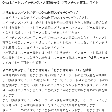
Giga 8ポート スイッチングハブ 電源外付け プラスチック筐体 ホワイト
スリム＆コンパクトボディのGiga対応スイッチングハブ
スタイリッシュなデザインのGiga対応のスイッチングハブです。
スイッチングハブとは、通信を行う機器同士の情報を判別し自動的に適切な通
信を行う機器で、ネットワーク対応のプリンター、パソコン、ゲーム機やテレ
ビなどを接続しネットワークに参加させることができます。
スイッチングハブの使用シーンが従来のパソコン周辺のみならず、リビングや
寝室など幅広いシーンへと拡大していることを鑑み、どこに置いてもインテリ
アを邪魔しないスタイリッシュなデザインです。
※本商品は「ルーター機能」は、備えておりません。インターネット回線を複
数の機器でお使いになりたい場合は、ルーター（有線ルーター、Wi-Fiルーター
いずれでも使用可能）が必要です。
省エネを実現する「おまかせ節電」「おまかせ節電NEXT」を搭載
自動電力調節機能「おまかせ節電」機能により、ポートの使用状態を自動判断
し、接続されているPCの電源がOFFになっているポートや未使用のポートの機
能を制限することで、夜間に多くのパソコンがシャットダウンされるオフィス
や、昼間はパソコンが使われることの少ない自宅などで大幅な電力の節約を実
現します。
また、接続されているLANケーブルの長さも自動で判別し、ケーブル長に応じ
て信号レベルが自動で調整され、それに応じて消費電力も増減します。
さらに、データの流れていないときの消費電力をカットする「おまかせ節電