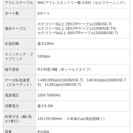
アドレステーブル
MACアドレスエントリー数 4,000（セルフラーニング）
ポート数
8ポート
カテゴリー3以上 2対UTPケーブル(10BASE-T)
適合ケーブル
カテゴリー5以上 2対UTPケーブル(100BASE-TX)
カテゴリー5e以上 4対UTPケーブル(1000BASE-T)
伝送距離
最大100m
スイッチング・フ
16Gbps
ァブリック
端子形状
RJ-45型 8極（非シールドタイプ）
データ転送速度
1,488,095pps(1000BASE-T)、148,810pps(100BASE-T
（スループット）
X)、14,881pps(10BASE-T)
電源電圧
100V 50/60Hz
消費電力
最大5.3W
外形寸法（幅×高
141×25×80mm ※本体のみ(突起部除く)
さ×奥行）
質量
約140g