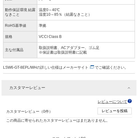
動作保証環境 結露
温度0～40℃
なきこと
湿度10～85％（結露なきこと）
RoHS基準値
準拠
規格
VCCI Class B
取扱説明書、ACアダプター、ゴム足
主な付属品
※保証書は取扱説明書に記載
LSW6-GT-8EPL/WHの詳しい仕様は
メーカーサイト
でご確認ください。
カスタマーレビュー
レビューについて
レビューを投稿
カスタマーレビュー（0件）
この商品に寄せられたカスタマーレビューはまだありません。