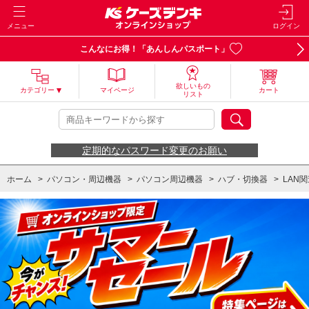
メニュー
ログイン
こんなにお得！「あんしんパスポート」
欲しいもの
カテゴリー
マイページ
カート
リスト
定期的なパスワード変更のお願い
ホーム
>
パソコン・周辺機器
>
パソコン周辺機器
>
ハブ・切換器
>
LAN
ホーム
>
パソコン・周辺機器
>
ネットワーク機器
>
ネットワークハブ・スイ