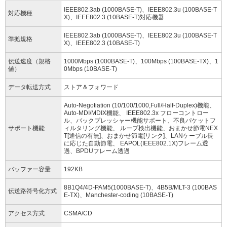
IEEE802.3ab (1000BASE-T)、IEEE802.3u (100BASE-T
対応機種
X)、IEEE802.3 (10BASE-T)対応機器
IEEE802.3ab (1000BASE-T)、IEEE802.3u (100BASE-T
準拠規格
X)、IEEE802.3 (10BASE-T)
伝送速度（規格
1000Mbps (1000BASE-T)、100Mbps (100BASE-TX)、1
値）
0Mbps (10BASE-T)
データ転送方式
ストア＆フォワード
Auto-Negotiation (10/100/1000,Full/Half-Duplex)機能、
Auto-MDI/MDIX機能、 IEEE802.3x フローコントロー
ル、バックプレッシャー機能サポート、不良パケットフ
サポート機能
ィルタリング機能、 ループ検出機能、おまかせ節電NEX
T[通信の有無]、おまかせ節電[リンク]、LANケーブル長
に応じた自動節電、 EAPOL(IEEE802.1X)フレーム透
過、BPDUフレーム透過
バッファー容量
192KB
8B1Q4/4D-PAM5(1000BASE-T)、4B5B/MLT-3 (100BAS
伝送路符号化方式
E-TX)、Manchester-coding (10BASE-T)
アクセス方式
CSMA/CD