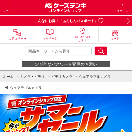
メニュー
ログイン
こんなにお得！「あんしんパスポート」
欲しいもの
カテゴリー
マイページ
カート
リスト
定期的なパスワード変更のお願い
ホーム
>
カメラ・ビデオ
>
ビデオカメラ
>
ウェアラブルカメラ
ウェアラブルカメラ