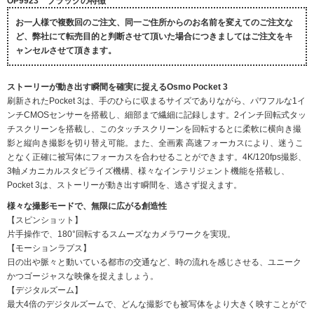
OP9923 ブラックの特徴
お一人様で複数回のご注文、同一ご住所からのお名前を変えてのご注文な
ど、弊社にて転売目的と判断させて頂いた場合につきましてはご注文をキ
ャンセルさせて頂きます。
ストーリーが動き出す瞬間を確実に捉えるOsmo Pocket 3
刷新されたPocket 3は、手のひらに収まるサイズでありながら、パワフルな1イ
ンチCMOSセンサーを搭載し、細部まで繊細に記録します。2インチ回転式タッ
チスクリーンを搭載し、このタッチスクリーンを回転するとに柔軟に横向き撮
影と縦向き撮影を切り替え可能。また、全画素 高速フォーカスにより、迷うこ
となく正確に被写体にフォーカスを合わせることができます。4K/120fps撮影、
3軸メカニカルスタビライズ機構、様々なインテリジェント機能を搭載し、
Pocket 3は、ストーリーが動き出す瞬間を、逃さず捉えます。
様々な撮影モードで、無限に広がる創造性
【スピンショット】
片手操作で、180°回転するスムーズなカメラワークを実現。
【モーションラプス】
日の出や脈々と動いている都市の交通など、時の流れを感じさせる、ユニーク
かつゴージャスな映像を捉えましょう。
【デジタルズーム】
最大4倍のデジタルズームで、どんな撮影でも被写体をより大きく映すことがで