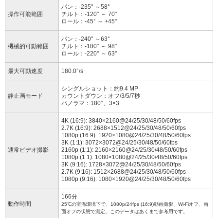
パン：-235° ～58°
操作可能範囲
チルト：-120° ～ 70°
ロール：-45° ～ +45°
パン：-240° ～63°
機械的可動範囲
チルト：-180° ～ 98°
ロール：-220° ～ 63°
最大可動速度
180.0°/s
シングルショット：約9.4 MP
静止画モード
カウントダウン：オフ/3/5/7秒
パノラマ：180°、3×3
4K (16:9): 3840×2160@24/25/30/48/50/60fps
2.7K (16:9): 2688×1512@24/25/30/48/50/60fps
1080p (16:9): 1920×1080@24/25/30/48/50/60fps
3K (1:1): 3072×3072@24/25/30/48/50/60fps
通常ビデオ撮影
2160p (1:1): 2160×2160@24/25/30/48/50/60fps
1080p (1:1): 1080×1080@24/25/30/48/50/60fps
3K (9:16): 1728×3072@24/25/30/48/50/60fps
2.7K (9:16): 1512×2688@24/25/30/48/50/60fps
1080p (9:16): 1080×1920@24/25/30/48/50/60fps
166分
動作時間
25℃の室温環境下で、1080p/24fps (16:9)動画撮影、Wi-Fiオフ、画
面オフの状態で測定。このデータはあくまで参考用です。