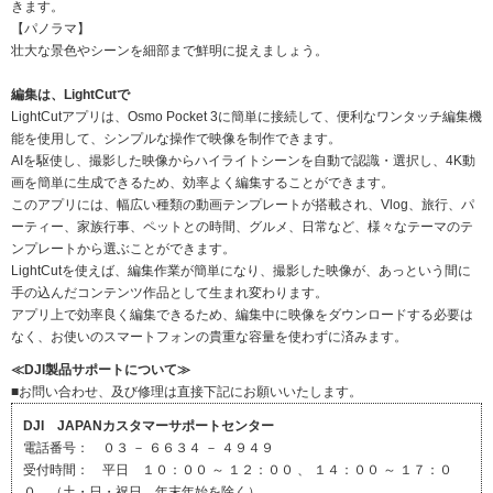
きます。
【パノラマ】
壮大な景色やシーンを細部まで鮮明に捉えましょう。
編集は、LightCutで
LightCutアプリは、Osmo Pocket 3に簡単に接続して、便利なワンタッチ編集機
能を使用して、シンプルな操作で映像を制作できます。
AIを駆使し、撮影した映像からハイライトシーンを自動で認識・選択し、4K動
画を簡単に生成できるため、効率よく編集することができます。
このアプリには、幅広い種類の動画テンプレートが搭載され、Vlog、旅行、パ
ーティー、家族行事、ペットとの時間、グルメ、日常など、様々なテーマのテ
ンプレートから選ぶことができます。
LightCutを使えば、編集作業が簡単になり、撮影した映像が、あっという間に
手の込んだコンテンツ作品として生まれ変わります。
アプリ上で効率良く編集できるため、編集中に映像をダウンロードする必要は
なく、お使いのスマートフォンの貴重な容量を使わずに済みます。
≪DJI製品サポートについて≫
■お問い合わせ、及び修理は直接下記にお願いいたします。
DJI JAPANカスタマーサポートセンター
電話番号： ０３ － ６６３４ － ４９４９
受付時間： 平日 １０：００ ～ １２：００ 、 １４：００ ～ １７：０
０ （土・日・祝日、年末年始を除く）