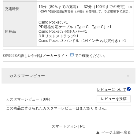
16分（80％までの充電）、32分（100％までの充電）
DJ
充電時間
I 65W PD規格対応充電器（別売）を使用して、ラボ環境下で測定。
Osmo Pocket 3×1
PD規格対応ケーブル（Type-C - Type-C）×1
同梱品
Osmo Pocket 3 保護カバー×1
DJI リストストラップ×1
Osmo Pocket 3 ハンドル（1/4インチ ねじ穴付き）×1
OP9923の詳しい仕様は
メーカーサイト
でご確認ください。
カスタマーレビュー
レビューについて
レビューを投稿
カスタマーレビュー（0件）
この商品に寄せられたカスタマーレビューはまだありません。
スマートフォン |
PC
ページ上部へ戻る