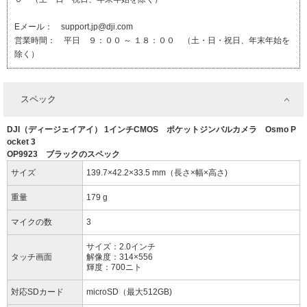
Eメール： support.jp@dji.com
営業時間： 平日 ９：００ ～ １８：００ （土・日・祝日、年末年始を
除く）
スペック
DJI（ディージェイアイ） 1インチCMOS ポケットジンバルカメラ Osmo P
ocket 3
OP9923 ブラックのスペック
サイズ
139.7×42.2×33.5 mm（長さ×幅×高さ)
重量
179 g
マイクの数
3
サイズ：2.0インチ
タッチ画面
解像度：314×556
輝度：700ニト
対応SDカード
microSD（最大512GB)